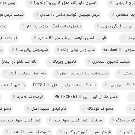
رح کارتونی
10
اسپری داو زنانه مدل گلابی و آلوئه ورا
10
برس مو دک
د اسفنجی
9
قرص فینیش کوانتم مکس 15 عددی
9
قیمت قرص فینیش 
 توالت فرنگی دیزنی
9
تبدیل توالت فرنگی کودک پله دار
9
تبدی
 داو
9
قرص ماشین ظرفشویی فینیش 64 عددی
9
قیمت تیغ 
fixoden
9
شیردوش برقی اونت
9
شیردوش برقی مدلا
9
شی
قیمت تامپون استخری
9
تامپون ویریانا
9
بالم لب لابلو در ایمالز
ت وحشی
9
محصولات اولد اسپایس اصل
9
مام اولد اسپایس فرش
9
ودک اورال بی
9
استیک اولد اسپایس مدل FRESH
9
خوشبو کننده ات
8
خمیر دندان اورال بیPRO EXPERT
8
قیمت شانه مژه
8
ا
8
مسواک کودکانه
8
مام لیدی اسپید اصل
8
مسواک
ر مورنینگ
8
نمایندگی ضد آفتاب سولاریس
8
ضد آفتاب سولاریس خوب
ارترز
8
فروش شورت آموزشی کارترز
8
شورت آموزشی دکمه دار
8