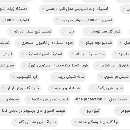
س
5
استیک اولد اسپایس مدل الترا دیفنس
5
دستگاه ژیلت فیوژ
اسپری ضد آفتاب سولاریس ترب
5
فلوئید ضد آفتاب
فبرز گل صد تومانی
5
برس
5
قیمت تیغ سنتی دورکو
5
اصل
5
شامپو بچه چیکو
5
نحوه استفاده از تامپون استخری
5
نمایند
 فرمژه
5
ست مانیکور نوزاد
4
استیک اسپید استیک
4
فیوژن
4
ندان ژله ای کودک
4
قرص تمیز کننده دندان مصنوعی کورگا
4
خمیر دند
 شپش فرانسوی
4
شانه شپش زریله
4
کرم گلیسولید
4
شیردوش ریکانگ
4
شانه ابرو و مژه
4
خرید کف ریش ارزان
4
مدل aloe protection
4
قیمت کف ریش اینتسا
4
شیشه و سرش
یومز
4
تیغ ابرو
4
قیمت اسپری مای پرفیومز در دیجی کالا
جا کلیدی عروسکی عمده
4
مسواک بین دندانی گام
4