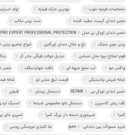
مشخصات فرمژه خوب
5
بهترین مارک فرمژه
5
اولد اسپای
خمیر دندان کرست سفید کننده
5
ست برس مکاپ
5
خمیر دندان اورال بی مدلPRO EXPERT PROFESSIONAL PROTECTION
5
پنتن موی خشک
5
نخ و خلال دندان اورکلین
5
انواع شامپو پنتن 
فوم اصلاح نیوا مدل حساس
5
تبدیل توالت فرنگی مادر کر
5
یدک
واکس مو
4
تب سنج جیوه ای
4
تافت شوارتسکف
4
خمیر د
شانه شپش پلاستیکی
4
قیمت تیغ سنتی لرد
4
شانه ضد
خمیر دندان اورال بی REPAIR
4
دستمال پرسان
4
قیچی
4
کف ریش کاسپین
4
دستمال نانو مخصوص شیشه
4
استیک لیدی اسپید 
کمرا
4
شیرخوری دسته دار بزرگ کمرا
4
اسپری مای پرف
خرید مسواک بین دندانی gum
4
جا کلیدی عروسکی روسی
4