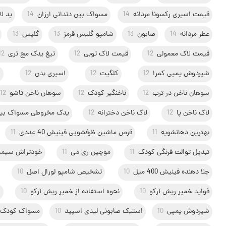
قیمت اسپری رکسونا مردانه
14
مسواک بین دندانی ارزان
14
پد ل
عطر مردانه
14
صابون
13
شامپو گلیس قرمز
13
گلیس
13
قیمت لاک معمولی
12
قیمت لاک توبی
12
تیغ یدک مچ تری
12
شیردوش پمپی کمرا
12
کلگیت
12
اسپری بدن
12
ب
سوهان ناخن در ترب
12
ناخنگیر کودک
12
سوهان ناخن تاشو
12
لاک ناخن پا
12
لاک ناخن دخترانه
12
یدک مخروطی مسواک بین
بهترین دهانشویه
11
قرص ماشین ظرفشویی فینیش 40 عددی
11
تبدیل توالت فرنگی کودک
11
موچین ری می
11
خودتراش سیمپ
جلا دهنده فینیش 400 میل
10
تشخیص شامپو لورال اصل
10
فواید خمیر ریش آرکو
10
نحوه استفاده از خمیر ریش آرکو
10
ا
شیردوش پمپی
10
استیک صابونی لیدی اسپید
10
مسواک کودک