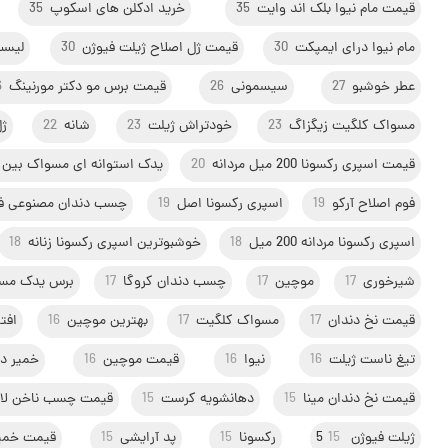
قیمت مام نیوا بلک اند وایت
35
خرید ادکلن های اسکوپ
35
مام نیوا درای ایمپکت
30
قیمت ژل اصلاح ژیلت فیوژن
30
لیست
عطر خوشبو
27
سیسمونی
26
قیمت برس مو دکتر مورنینگ
6
مسواک کلگیت زیگزاگ
23
خودتراش ژیلت
23
شانه
22
ژل
قیمت اسپری رکسونا 200 میل مردانه
20
یدک استوانه ای مسواک بین د
فوم اصلاح آرکو
19
اسپری رکسونا اصل
19
چسب دندان مصنوعی ف
اسپری رکسونا مردانه 200 میل
18
خوشبوترین اسپری رکسونا زنانه
18
شیرخوری
17
موچین
17
چسب دندان کروگا
17
برس یدک مسوا
قیمت نخ دندان
17
مسواک کلگیت
17
بهترین موچین
16
افت
تیغ ناست ژیلت
16
نیوا
16
قیمت موچین
16
خمیر دن
قیمت نخ دندان مینا
15
دهانشویه کرست
15
قیمت چسب ناخن لا
ژیلت فیوژن 5
15
رکسونا
15
پد آرایشی
15
قیمت خمی