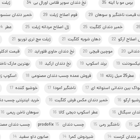
برس مو با آینه
35
نخ دندان سوپر فلاس اورال بی
34
ژیلت
 قیمت ناخنگیر و سوهان
29
فوم اصلاح ژیلت
29
خمیر دندان سنسود
2
خمیر دندان کلگیت
25
ژل اصلاح مردانه ژیلت
25
عطر
24
 اصلاح آرکو
22
دهان شویه کلگیت
21
ژیلت مچ تری توربو
21
ا
ندانی
20
موچین قیچی
20
نخ دندان حاوی فلوراید
20
قیمت ادکلن oop
یکسودنت
19
برند اسکوپ
19
نخ دندان ارکید
18
بهترین مارک ناخن
عطر25 میل زنانه
18
فروش عمده چسب دندان مصنوعی
18
اسکوپ زنا
ک بین دندانی استوانه ای
17
ناخنگیر آمودا
17
خوشبو کننده
17
ق
رشیو آرکو
16
خمیر دندان مکس فرش کلگیت
16
خرید اینترنتی چسب د
دان سیگنال
16
عطر اسکوپ دیجی کالا
16
سوهان ناخن ریمی
16
کی
15
ناخنگیر رمی
15
چسب دندان prodofix
15
چسب دندان مصن
ر دندان کرست
14
شیردوش کمرا
14
صابون داو سفید
14