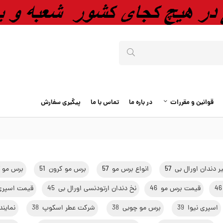
قوانین و مقررات
در باره ما
تماس با ما
پیگیری سفارش
 دندان اورال بی
57
انواع برس مو
57
برس مو کرون
51
برس مو آ
46
قیمت برس مو
46
نخ دندان ارتودنسی اورال بی
45
قیمت اسپری 
اسپری نیوا
39
برس مو چوبی
38
شرکت عطر اسکوپ
38
نماین