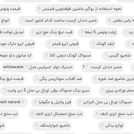
نحوه استفاده از بوگیر ماشین ظرفشویی فینیش
8
قیمت ونوس 
حه یاس بنفش
8
خمیر دندان کرست ساخت کدام کشور است
7
انواع
رد
7
ژیلت ونوس 5 تیغه
7
قیت تیغ یدک مچ تری
7
تبدیل توالت ف
د
7
لیف کودک
7
قیچی ابرو فیشر
7
قیچی ابرو مارک خوب
شامپو گلیس
7
مسواک کودک دیجی کالا
7
آیا صابون داو خوبه
خمیر دندان کرست 7
7
استیک اولد اسپایس مدلwhitewater
7
ترین شامپو ضد شوره
7
ضد آفتاب سولاریس رنگی
7
قیمت تیغ یدک 
مام نوزادی پیژن
7
سری یدک مسواک برقی اورال بی مدل 3 دی وایت
7
مسواک اورال بی مدل التراتن
6
فبرز وانیل و مگنولیا
6
6
resh natural
 تب سنج ایزی لایف
6
تب سنج دیجیتال ایزی لایف
6
تب سنج دی
لوازم یدکی
6
شامپو شوارتسکف
6
شو