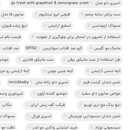
اسپری داو مدل go fresh with grapefruit & lemongrass scent
6
ست براش سایه چشم
6
قیچی ابرو تیتانیوم
6
صابون فا مدل sport
مسواک ارتودنسی
6
اسفنج آرایشی
6
تیغ ژیلت فیوژن پ
استفاده از تامپون در استخر برای جلوگیری از عفونت
6
قیمت بالم لب
ماسک مو گلیس
6
کرم ضد آفتاب سولاریس SPF50
6
ضد افتاب
6
طرز استفاده از ست مانیکور برقی
6
ست مانیکور فانتزی
6
خوشب
آینه دستی آرایشی
6
آینه جیبی چوبی
6
آینه آرایشی رو میز
خمیر دندان کرست قرمز
5
اسپری داو زنانه مدل invisibledry
5
خواص صابون داو سفید
5
خوشبو کننده آرئون
5
شیرخوری وسط 
تیغ یدک مچ تری توربو
5
قیکت کف ریش ارزان
5
مکاپ
5
خمیر دندان سنسوداین اورجینال
5
اسپری لورآل
5
مسواک دن
سیسمونی نوزاد
5
خرید اینترنتی واکس مو لندر
5
تافت مو آل