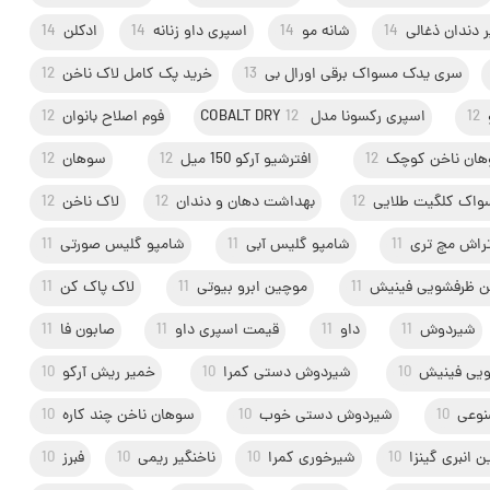
 دندان ذغالی
14
شانه مو
14
اسپری داو زنانه
14
ادکلن
14
سری یدک مسواک برقی اورال بی
13
خرید پک کامل لاک ناخن
12
12
اسپری رکسونا مدل COBALT DRY
12
فوم اصلاح بانوان
12
ان ناخن کوچک
12
افترشیو آرکو 150 میل
12
سوهان
12
واک کلگیت طلایی
12
بهداشت دهان و دندان
12
لاک ناخن
12
راش مچ تری
11
شامپو گلیس آبی
11
شامپو گلیس صورتی
11
ن ظرفشویی فینیش
11
موچین ابرو بیوتی
11
لاک پاک کن
11
شیردوش
11
داو
11
قیمت اسپری داو
11
صابون فا
11
ویی فینیش
10
شیردوش دستی کمرا
10
خمیر ریش آرکو
10
نوعی
10
شیردوش دستی خوب
10
سوهان ناخن چند کاره
10
 انبری گینزا
10
شیرخوری کمرا
10
ناخنگیر ریمی
10
فبرز
10