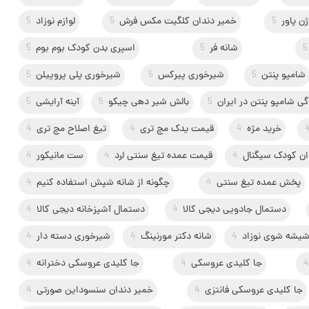
ن پاور
5
خمیر دندان کلگیت مکس فرش
5
لوازم نوزاد
5
5
شانه فر
5
اسپری بدن کودک بوم بوم
5
شامپو پنتن
5
شیرخوری پیرکس
5
شیرخوری پلی پروپیلن
5
گی شامپو پنتن در ایران
5
بالش شیر دهی چیکو
5
آینه آرایشی
5
خرید مژه
4
قیمت یدک مچ تری
4
تیغ اصلاح مچ تری
4
ان کودک سیگنال
4
قیمت عمده تیغ سنتی لرد
4
ست مانیکور
4
پخش عمده تیغ سنتی
4
چگونه از شانه شپش استفاده کنیم
4
دستمال جادویی دیجی کالا
4
دستمال آشپزخانه دیجی کالا
4
یشه شوی نوزاد
4
شانه دکتر مورنینگ
4
شیرخوری دسته دار
4
4
جا کلیدی عروسکی
4
جا کلیدی عروسکی دخترانه
4
جا کلیدی عروسکی فانتزی
4
خمیر دندان سنسوداین صورتی
4