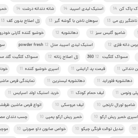
اک پاک کن
14
استیک لیدی اسپید
14
شانه دندانه درشت
14
خمیر
ناخنگیر ری می
13
سوهان ناخن با گوشه گیر
13
ژل اصلاح بدون کف
13
شامپو گلیس سبز
12
دهانشویه
12
خوشبو کننده کارتی خودرو
رس دانه فلزی
12
استیک لیدی اسپید مدلpowder fresh
12
سوه
مسواک کلگیت 360
12
ژل اصلاح زنانه
12
مسواک کلگیت گلد مس
 دندانی
11
قیمت پد آرایشی
11
اسپری خوشبو کننده
11
خودت
دهانشویه فلوراید
11
دهانشویه لیسترین
11
نمایندگی قرص ماشی
لی ونوس
11
لیف حمام کودک
11
خرید استیک اولد اسپایس
11
شامپو لورال نارنجی
10
لیف عروسکی
10
انواع قرص ماشین ظرفش
سپری خمیر ریش آرکو
10
خمیر ریش آرکو پمپی
10
چسب دندان مص
10
تبدیل توالت فرنگی چیکو
10
خواص صابون داو صورتی
10
موچین