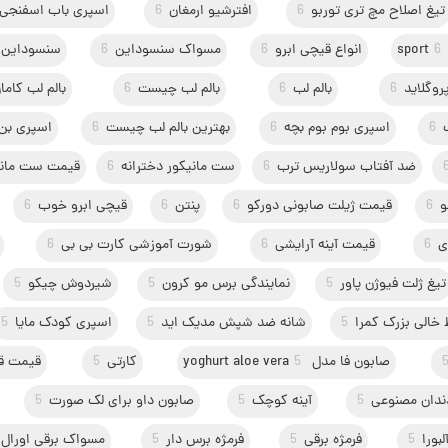
تیغ اصلاح مچ تری توربو
6
افترشیو ارمغان
6
اسپری باب اسفنجی 
6
انواع قیچی ابرو
6
مسواک سنسوداین
6
سنسوداین
روگلاید
6
بالم لب
6
بالم لب چیست
6
بالم لب کاما
6
اسپری بوم بوم بچه
6
بهترین بالم لب چیست
6
اسپری بن 
ضد آفتاب سولاریس ترب
6
ست مانیکور دخترانه
6
قیمت ست مانیک
و
6
قیمت ژیلت صابونی دورکو
6
پنتن
6
قیچی ابرو خوب
6
ی
6
قیمت آینه آرایشی
6
شورت آموزشی کارت بی بی
6
تیغ ژلت فیوژن پاور
5
نمایندگی برس مو کرون
5
شیردوش چیکو
5
خالی بزرک کمرا
5
شانه ضد شپش مدیک اید
5
اسپری کودک مایا
5
صابون فا مدل yoghurt aloe vera
5
کارتی
5
قیمت قی
دان مصنوعی
5
آینه کوچک
5
صابون داو برای لک صورت
5
بورا
5
فرمژه برقی
5
فرمژه برس دار
5
مسواک برقی اورال 