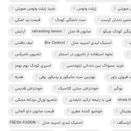
صورتی
8
ژیلت ونوس
8
خرید ژیلت ونوس صورتی
8
 خمیر دندان کرست
7
ست ناخنگیر کودک
7
قیمت پد اشکی
7
رنگیر کودک چیکو
7
صابون فا مدل refreshing lemon
7
آرایش
7
7
استیک لیدی اسپید مدل Bio Control
7
لیف بافتنی
7
7
نحوه استفاده از تامپون در استخر
7
تامپون تامپکس
7
خرید مسواک بین دندانی ارتودنسی
7
اسپری کودک بوم بومز
7
فیوژن پاور
7
بهترین ست مانیکور و پدیکور برقی
7
هدیه
7
بوگیر
7
خودتراش سنتی کلاسیک
7
خودتراش قدیمی
7
nivea f
فبرز با رایحه ارکید تایلندی
6
شامپو لورال مردانه مشکی
6
جیتال
6
خوشبو کننده عطری
6
قیمت صابون داو آلمانی
6
ارتسکف
6
استیک لیدی اسپید مدل FRESH FUSION
6