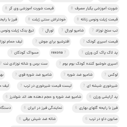
شورت آموزشی یکبار مصرف
8
قیمت شورت آموزشی وی کر
8
قیمت ژیلت ونوس زنانه
8
خودتراش سنتی ژیلت
8
فبرز با رای
تب سنج نوزاد
7
شامپو لورال
7
لورال
7
تیغ یدک ژیلت ونوس ز
قیمت اسپری کودک
7
افترشیو برای جوش
7
لیف حمام نوزا
پد لاک پاک کن ورژن
7
7
rexona
مسواک کودکان
7
اسپری خوشبو کننده کودک بوم بوم
7
ست برس و شانه نوزادی نت
7
لوکس
7
شامپو ضد شوره
7
شامپو ضد شوره قوی
7
به
شیرخوری شیشه ای
7
لیست قیمت شیرخوری در ترب
7
لیف ح
پد آرایشی ورژن
6
شامپو ضد شوره و حجم دهنده هد اند شولدرز
6
فبرز با رایحه گلهای بهاری
6
نمایندگی فبرز در ایران
6
دستگاه
صابون داو در ترب
6
شانه ضد شپش برقی
6