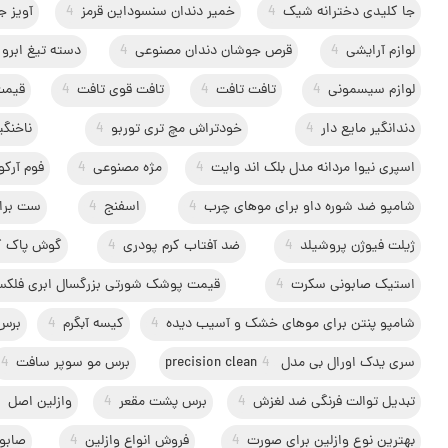
جا کلیدی دخترانه شیک
4
خمیر دندان سنسوداین قرمز
4
آویز ج
لوازم آرایشی
4
قرص جوشان دندان مصنوعی
4
دسته تیغ ابرو
لوازم سیسمونی
4
تافت تافت
4
تافت قوی تافت
4
قیمت
دندانگیر مایع دار
4
خودتراش مچ تری توربو
4
ناخنگیر
اسپری نیوا مردانه مدل بلک اند وایت
4
مژه مصنوعی
4
فوم آرکو
شامپو ضد شوره داو برای موهای چرب
4
اسفنج
4
ست برا
ژیلت فیوژن پروشیلد
4
ضد آفتاب کرم پودری
4
گوش پاک ک
استیک صابونی سکرت
4
قیمت پوشک شورتی بزرگسال ابری فلک
شامپو پنتن برای موهای خشک و آسیب دیده
4
کیسه آبگرم
4
برس 
سری یدک اورال بی مدل precision clean
4
برس مو سوپر سافت
4
تبدیل توالت فرنگی ضد لغزش
4
برس پشت مقعر
4
وازلین اصل
4
بهترین نوع وازلین برای صورت
4
فروش انواع وازلین
4
صابون