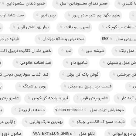
ا کلیدی
4
خمیر دندان سنسوداین اصل
4
خمیر دندان سنسوداینrepair
4
4
بطری نگهداری شیر مادر پیور
4
برس ابرو
4
ست شانه آرای
 تافت مو کوچک
4
اسپری مو تافت
4
نوار بهداشتی آلویز
4
ب
 ریمی مدل 058
4
ست برس و شانه نوزادان
4
فرمژه در دی
 مدل بلک
4
شیشه شیر
4
تب
4
خمیر دندان کلگیت تریپل اکش
ش مدل پاستیلی
4
شامپو داو
4
ضد افتاب خانومی
4
صا
ن چرخشی
4
گوش پاک کن برقی
4
ضد آفتاب سولاریس دیجی کال
س
4
قیمت برس پیچ سرامیکی
4
برس براشینگ
4
پ
آینه دار
4
شامپو پنتن قرمز
4
فبرز با رایحه کروکوس
4
شامپو پنتن 3 در 
خودتراش ژیلت مدل venus embrace
4
دسته تیغ پیتاژ
4
ب
قیمت مسواک انگشتی چیکو
4
بهترین مارک وازلین
4
وازلین م
 دورو لیوانی
4
لابلو مدل WATERMELON SHINE
4
صابون دورو ق