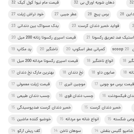
32
دهان شویه اورال بی
32
قیمت مام نیوا کول کیک
32
این
28
برس پیچ
28
عطر جیبی
27
خود تراش ژیلت
27
فواید خمیر دندان کرست
23
یدک مسواک بین دندانی
23
ستیک ضد تعریق رکسونا
21
قیمت اسپری رکسونا زنانه 200 میل
20
sc
20
کمپانی عطر اسکوپ
20
ناخنگیر
20
پد مکاپ
19
گیر
18
انواع ناخنگیر
18
قیمت اسپری رکسونا مردانه 200 میل
18
نه
18
صابون داو
18
نخ دندان
18
بهترین مارک نخ دندان
17
یمت برس مو چوبی
17
موچین انبری
17
قیمت ژیلت معمولی
17
ندان فیکسودنت
16
چسب دندان قوی
16
چسب دندان طبیعی
16
خمیر دندان کرست
15
خمیر دندان کرست ضدپوسیدگی
15
وعی شکسته
15
انواع شانه مو مردانه
15
خوشبو کننده ماشین
15
شامپو گلیس بنفش
14
سوهان ناخن
14
کف ریش آرکو
14