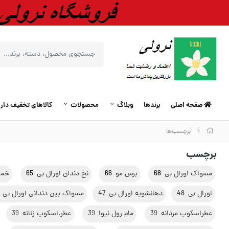
صفحه اصلی
برندها
وبلاگ
محصولات
کالاهای تخفیف دار
برچسب‌ها
برچسب
مسواک اورال بی
68
برس مو
66
نخ دندان اورال بی
65
خمیر
اورال بی
48
دهانشویه اورال بی
47
مسواک بین دندانی اورال بی
عطراسکوپ مردانه
39
مام رول نیوا
39
عطر.اسکوپ زنانه
39