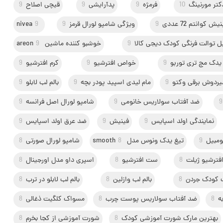
تر مورنینگ
10
فرمژه
9
پدآرایشی
9
قیچی اصلاح
9
کوانتم 72 عددی
9
ویژگی شامپو لورال قرمز
9
9
nivea
ل توالت فرنگی کودک دیجی کالا
9
خوشبو کننده ماشین areon
9
یدک مچ تری توربو
9
خواص افترشیو
9
کرم افترشیو
9
ردوش برقی وکتو
9
مام لیدی اسپید پودر بچه
9
بالم لب لابلو
9
9
ضد آفتاب سولاریس خانومی
9
شامپو لورال اصل فرانسه
9
نمایندگی اولد اسپایس
9
فینیش
9
ضد عرق اولد اسپایس
9
ومبیل
9
تیغ یدک ونوس مدل smooth
8
شامپو لورال صورتی
8
فترشیو ژیلت
8
ست افترشیو
8
اسپری داو مدل اورجینال
8
 کودک جردن
8
بالم لب وازلین
8
بالم لب لابلو در ترب
8
ه
8
ضد آفتاب سولاریس پوست چرب
8
مسواک کلگیت ذغالی
8
بهترین مارک شورت آموزشی کودک
8
شورت آموزشی از کجا بخرم
8