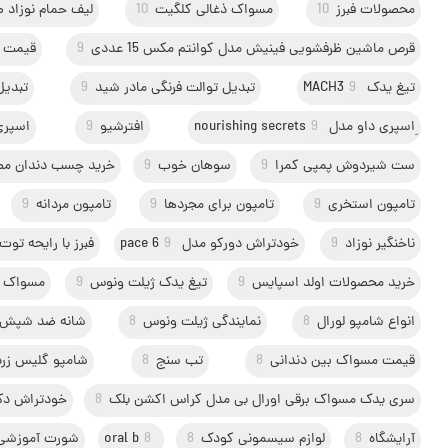
محصولات فبرز
10
مسواک ذغالی کلگیت
10
لیف حمام نوزاد ط
قرص ماشین ظرفشویی فینیش مدل کوانتم مکس 15 عددی
9
قیمت پ
تیغ یدک MACH3
9
تبدیل توالت فرنگی مادر شید
9
تبدیل
ِاسپری داو مدل nourishing secrets
9
افترشیو
9
اسپری
ست شیردوش پمپی کمرا
9
سوهان خوب
9
خرید چسب دندان مصنوعی t
تامپون استخری
9
تامپون برای مجردها
9
تامپون مردانه
9
ناخنگیر نوزاد
9
خودتراش دورکو مدل pace 6
9
فبرز با رایحه تو
خرید محصولات اولد اسپایس
9
تیغ یدک ژیلت ونوس
9
مسواک ک
انواع شامپو لورال
8
نمایندگی ژیلت ونوس
8
شانه ضد شپش
قیمت مسواک بین دندانی
8
تب سنج
8
شامپو گلیس زرد
سری یدک مسواک برقی اورال بی مدل کراس اکشن بلک
8
خودتراش دکت
آرایشگاه
8
لوازم سیسمونی کودک
8
8
oral b
شورت آموزشی ک