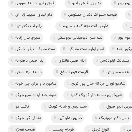
بوم بوم
6
بهترین قیچی ابرو
6
قیچی ابرو دسته صورتی
6
6
قیمت مسواک دندان مصنوعی
6
مام لیدی اسپید ژله ای
6
ن
6
دئودورانت بچه گانه بوم بوم
6
بالم لب دکتر ژیلا
6
بوم بوم
6
تب سنج دیجیتالی عروسکی
6
اسپری بدن زنانه
6
ور زنانه
6
اسم لوازم ست مانیکور
6
ست مانیکور برقی خانگی
6
پستانک ارتودنسی
6
آینه جیبی فانتزی
6
آینه جیبی دخترانه
6
لیف حمام پیژن
6
قیمت فوم اصلاح
6
دسته تیغ سنتی
6
شامپو لورال مردانه مدل پور کربن
5
صابون داو برای چی خوبه
5
شیرخوری دسته دار کوچک کمرا
5
سرشیشه ارتودنسی چیکو
5
چی ابرو جیول
5
ست برس و شانه کودک
5
تافت مو
5
برس دکتر مورنینگ
5
صابون داو آبی
5
دندان گیر چیکو
5
بی
5
انواع فرمژه
5
فرمژه چیست
5
قیمت فرمژه
5