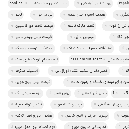
بهداشتی و آرایشی
4
خمیر دندان سنسوداین cool gel
4
شگری
4
قیمت اسپری بدن لمسر
4
بی بی نوا
4
لابلو
4
راش رژ گونه
4
تافت مارک تافت
4
قیمت تافت مو کاسپین
4
جی کالا
4
موچین ورژن
4
قیمت برس چوبی بامبو
4
ن
4
ضد آفتاب سولاریس ضد لک
4
پستانک ارتودنسی چیکو
4
بون فا مدلpassionfruit scent
4
لیف حمام کودک طرح سگ
4
ا
4
خمیر دندان سفید کننده اورال بی
4
استیک سکرت
4
نتن برای موهای خشک و بدون حالت
4
قیمت برس پیچ چوبی
4
1
4
ناخن گیر آلمانی
4
برس بامبو
4
مژه مصنوعی تک
4
رس پیچ آرایشگاهی
4
برس و شانه مو
4
تبدیل توالت بچه
4
رغوب
4
بهترین مارک وازلین خالص
4
صابون دورو اصل ترکیه
4
رمز
4
نمایندگی صابون دورو
4
فوم اصلاح نیوا مدل دیپ
3