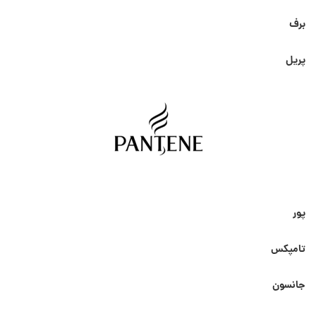
برف
پریل
پور
تامپکس
جانسون