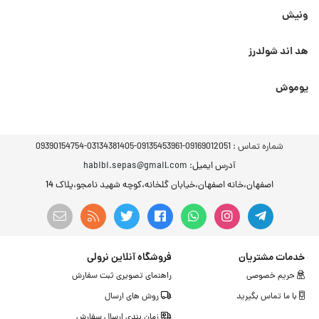
ونیش
هد اند شولدرز
یوموش
شماره تماس :
09169012051-09135453961-03134381405-09390154754
آدرس ایمیل
: habibi.sepas@gmail.com
اصفهان،خانه اصفهان،خیابان گلخانه،کوچه شهید نامجو،پلاک 14
خدمات مشتریان
فروشگاه آنلاین نرولی
حریم خصوصی
راهنمای تصویری ثبت سفارش
با ما تماس بگیرید
روش های ارسال
زمان بندی ارسال سفارش