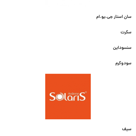
سان استار جی.یو.ام
سکرت
سنسوداین
سودوکرم
سیف