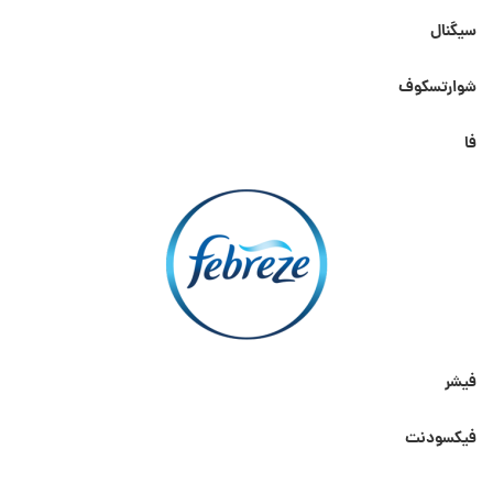
سیگنال
شوارتسکوف
فا
فیشر
فیکسودنت