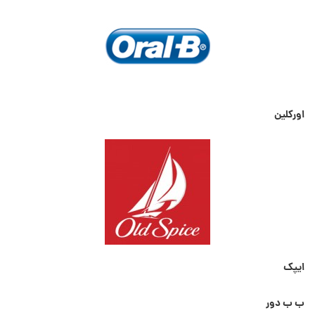
اورکلین
ایپک
ب ب دور