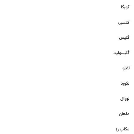
کورگا
گتسبی
گلیس
گلیسولید
لابلو
لکورد
لورآل
ماهان
مکاپ رز