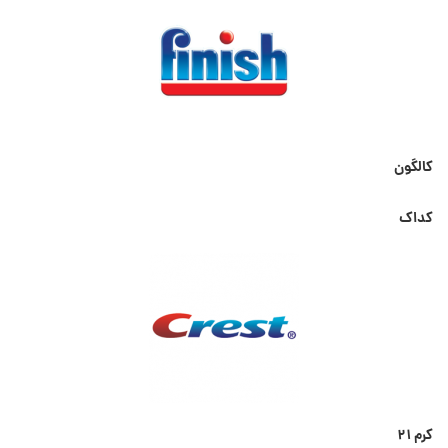
کالگون
کداک
کرم ۲۱