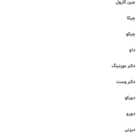
جین کارول
چیکا
چیکو
داو
دکتر مورنینگ
دکتر وست
دورکو
دورو
دیزنی