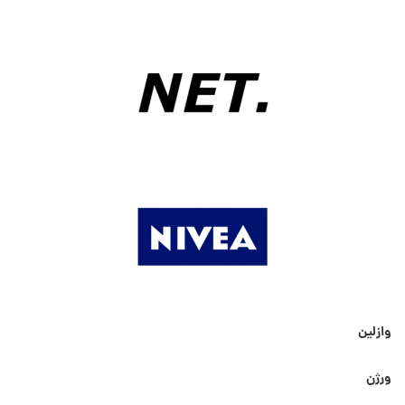
وازلین
ورژن