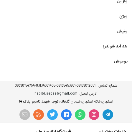
وازلین
ورژن
ونیش
هد اند شولدرز
یوموش
شماره تماس :
09169012051-09135453961-03134381405-09390154754
آدرس ایمیل
: habibi.sepas@gmail.com
اصفهان،خانه اصفهان،خیابان گلخانه،کوچه شهید نامجو،پلاک 14
خدمات مشتریان
فروشگاه آنلاین نرولی