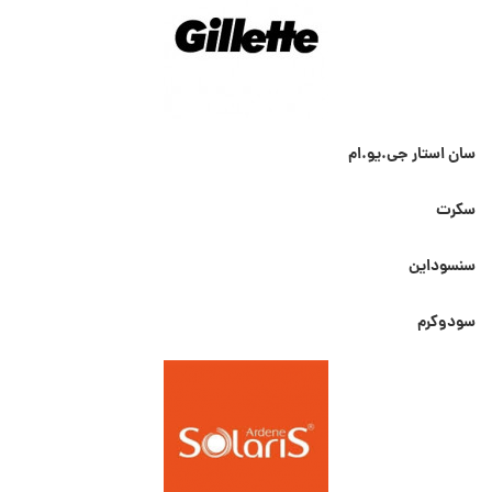
سان استار جی.یو.ام
سکرت
سنسوداین
سودوکرم