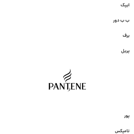
ایپک
ب ب دور
برف
پریل
پور
تامپکس