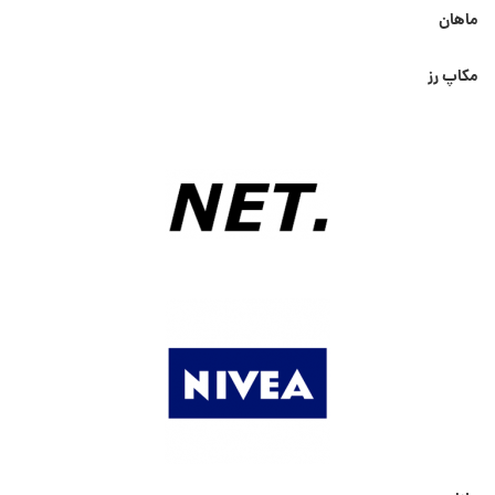
ماهان
مکاپ رز