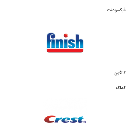
فیکسودنت
کالگون
کداک