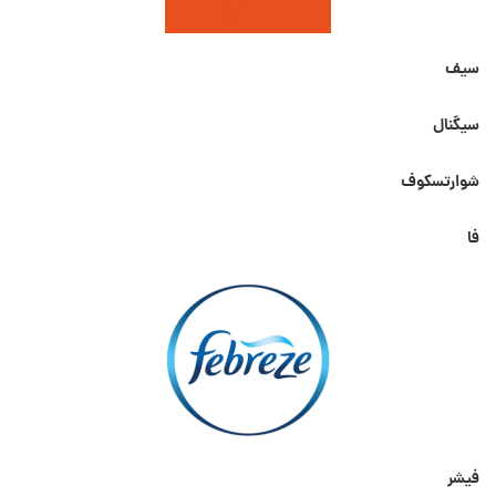
سیف
سیگنال
شوارتسکوف
فا
فیشر