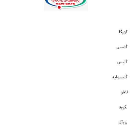
کورگا
گتسبی
گلیس
گلیسولید
لابلو
لکورد
لورآل