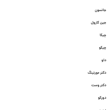
جانسون
جین کارول
چیکا
چیکو
داو
دکتر مورنینگ
دکتر وست
دورکو