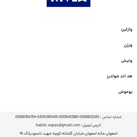
وازلین
ورژن
ونیش
هد اند شولدرز
یوموش
شماره تماس :
09169012051-09135453961-03134381405-09390154754
آدرس ایمیل
: habibi.sepas@gmail.com
اصفهان،خانه اصفهان،خیابان گلخانه،کوچه شهید نامجو،پلاک 14