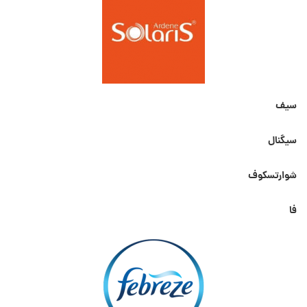
سیف
سیگنال
شوارتسکوف
فا