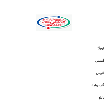
کورگا
گتسبی
گلیس
گلیسولید
لابلو