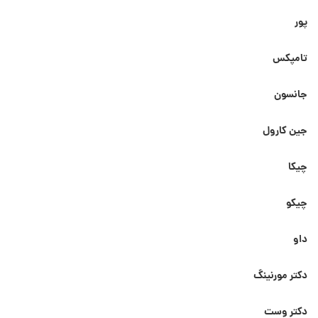
پور
تامپکس
جانسون
جین کارول
چیکا
چیکو
داو
دکتر مورنینگ
دکتر وست