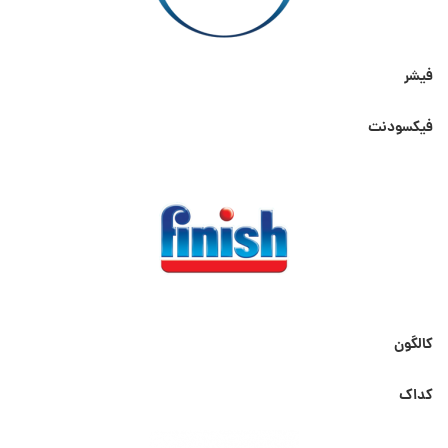
فیشر
فیکسودنت
کالگون
کداک