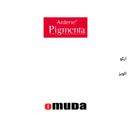
آرکو
آلویز