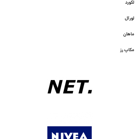
لکورد
لورآل
ماهان
مکاپ رز