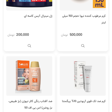
کرم مرطوب کننده نیوا حجم 150 میلی
ژل مینرال آیس کاسه ای
لیتر
200,000
500,000
تومان
تومان
کرم ضد لک قوی آربوتین 10% پیگمنتا
ضد آفتاب رنگی کالر نیوژن (بژ طبیعی،
بژ روشن) اس پی اف 50