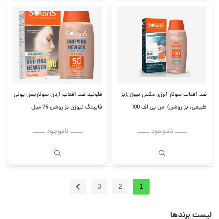
ضد آفتاب سولار آلرژی مکس نیوژن(بژ
فلوئید ضد آفتاب آردن سولاریس یونی
طبیعی، بژ روشن) اس پی اف 100
فایینگ نیوژن بژ روشن 75 میل
ــــــ ناموجود ــــــ
ــــــ ناموجود ــــــ
3
2
1
لیست برندها