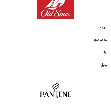
ایپک
ب ب دور
برف
پریل