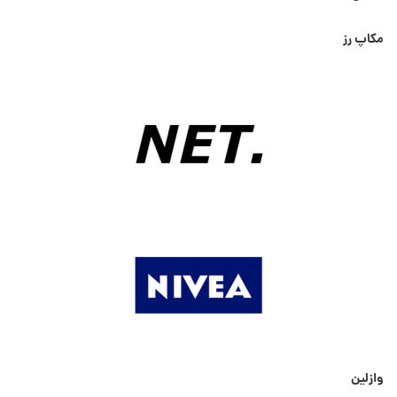
مکاپ رز
وازلین