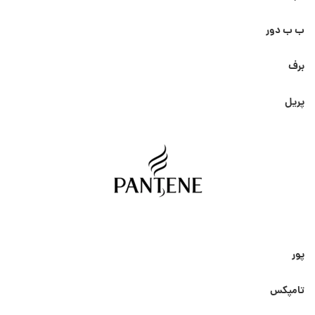
ب ب دور
برف
پریل
پور
تامپکس