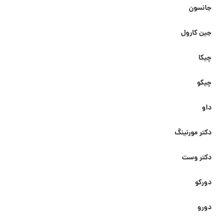
جانسون
جین کارول
چیکا
چیکو
داو
دکتر مورنینگ
دکتر وست
دورکو
دورو