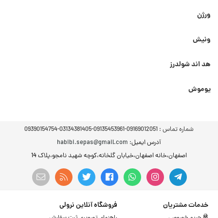
ورژن
ونیش
هد اند شولدرز
یوموش
شماره تماس :
09169012051-09135453961-03134381405-09390154754
آدرس ایمیل
: habibi.sepas@gmail.com
اصفهان،خانه اصفهان،خیابان گلخانه،کوچه شهید نامجو،پلاک 14
خدمات مشتریان
فروشگاه آنلاین نرولی
حریم خصوصی
راهنمای تصویری ثبت سفارش