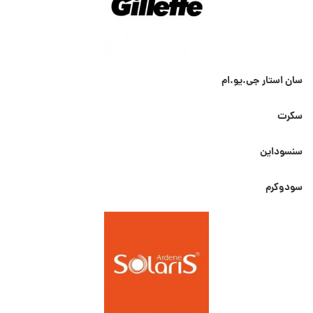
سان استار جی.یو.ام
سکرت
سنسوداین
سودوکرم