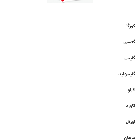
کورگا
گتسبی
گلیس
گلیسولید
لابلو
لکورد
لورآل
ماهان