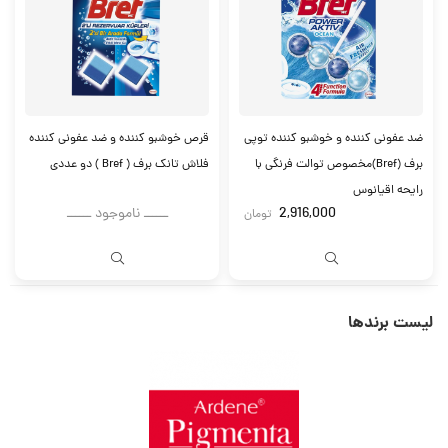
ضد عفونی کننده و خوشبو کننده توپی
قرص خوشبو کننده و ضد عفونی کننده
برف (Bref)مخصوص توالت فرنگی با
فلاش تانک برف ( Bref ) دو عددی
رایحه اقیانوس
2,916,000
ــــــ ناموجود ــــــ
تومان
لیست برندها