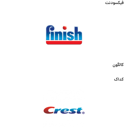
فیکسودنت
کالگون
کداک