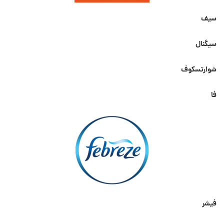
سیف
سیگنال
شوارتسکوف
فا
فیشر