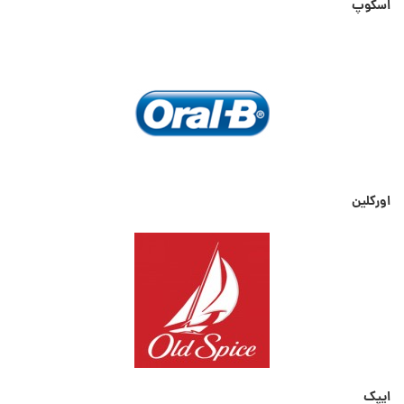
اسکوپ
اورکلین
ایپک