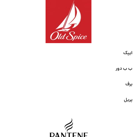
ایپک
ب ب دور
برف
پریل