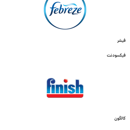
فیشر
فیکسودنت
کالگون