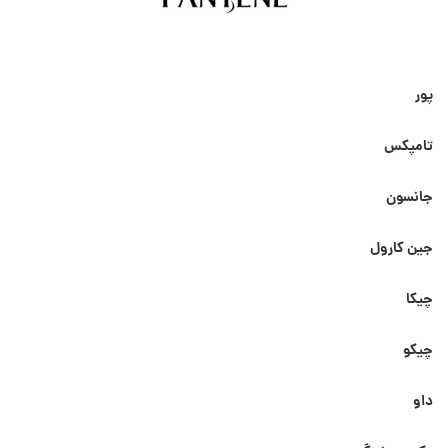
پور
تامپکس
جانسون
جین کارول
چیکا
چیکو
داو