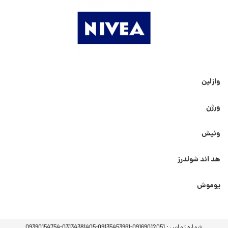
وازلین
ورژن
ونیش
هد اند شولدرز
یوموش
شماره تماس :
09169012051-09135453961-03134381405-09390154754