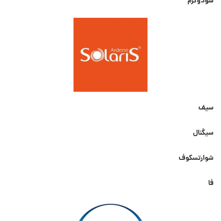
سودوکرم
سیف
سیگنال
شوارتسکوف
فا