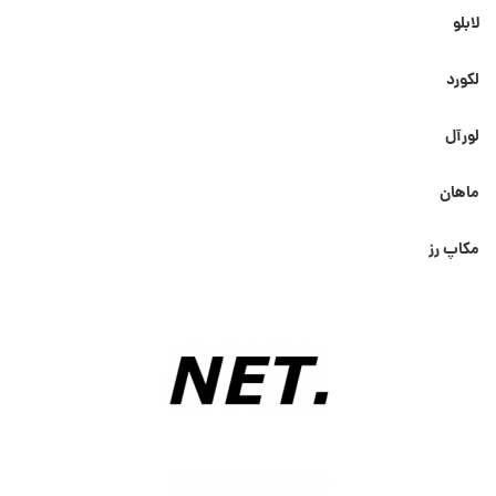
لابلو
لکورد
لورآل
ماهان
مکاپ رز