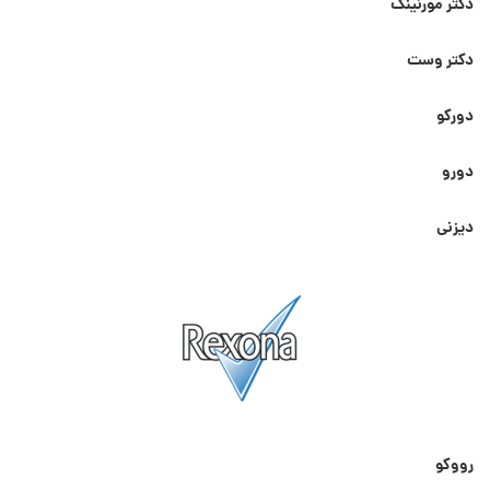
دکتر مورنینگ
دکتر وست
دورکو
دورو
دیزنی
رووکو