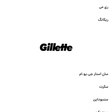
ری می
ریکانگ
سان استار جی.یو.ام
سکرت
سنسوداین