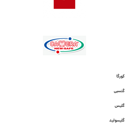
کورگا
گتسبی
گلیس
گلیسولید