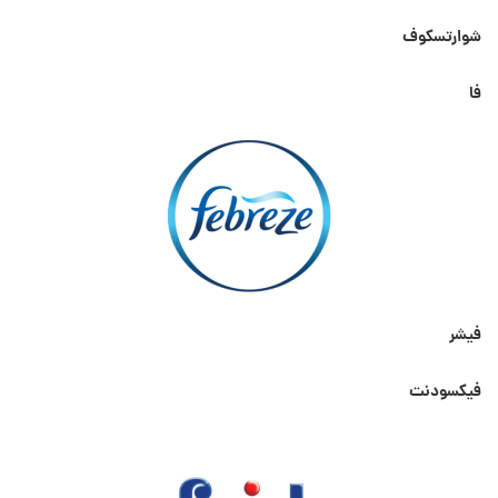
شوارتسکوف
فا
فیشر
فیکسودنت