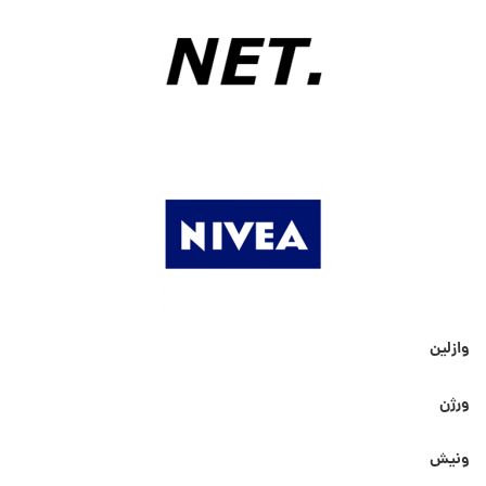
وازلین
ورژن
ونیش