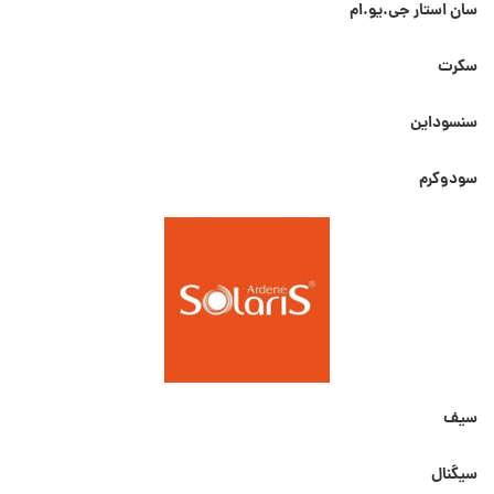
سان استار جی.یو.ام
سکرت
سنسوداین
سودوکرم
سیف
سیگنال