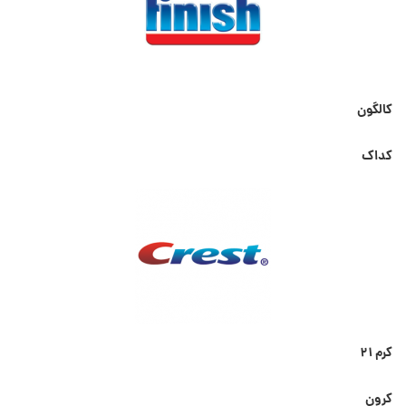
کالگون
کداک
کرم ۲۱
کرون