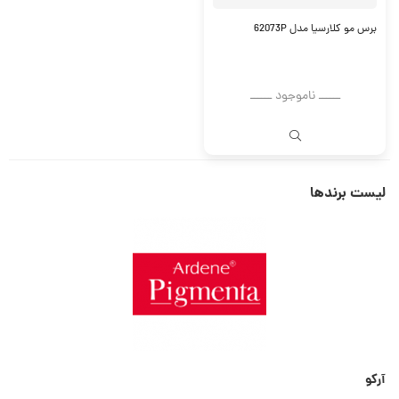
برس مو کلارسیا مدل 62073P
ــــــ ناموجود ــــــ
لیست برندها
آرکو