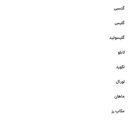
گتسبی
گلیس
گلیسولید
لابلو
لکورد
لورآل
ماهان
مکاپ رز