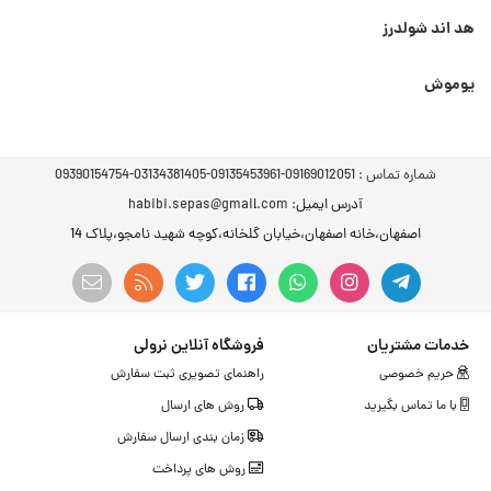
هد اند شولدرز
یوموش
شماره تماس :
09169012051-09135453961-03134381405-09390154754
آدرس ایمیل
: habibi.sepas@gmail.com
اصفهان،خانه اصفهان،خیابان گلخانه،کوچه شهید نامجو،پلاک 14
خدمات مشتریان
فروشگاه آنلاین نرولی
حریم خصوصی
راهنمای تصویری ثبت سفارش
با ما تماس بگیرید
روش های ارسال
زمان بندی ارسال سفارش
روش های پرداخت