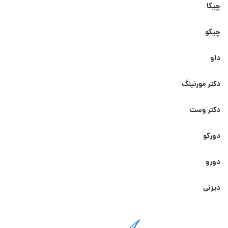
چیکا
چیکو
داو
دکتر مورنینگ
دکتر وست
دورکو
دورو
دیزنی