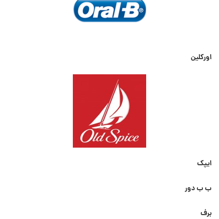
اورکلین
ایپک
ب ب دور
برف