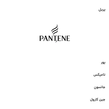
پریل
پور
تامپکس
جانسون
جین کارول