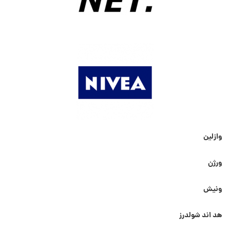
وازلین
ورژن
ونیش
هد اند شولدرز