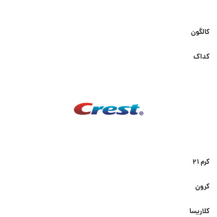
کالگون
کداک
کرم ۲۱
کرون
کلاریسا