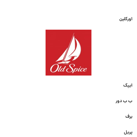
اورکلین
ایپک
ب ب دور
برف
پریل