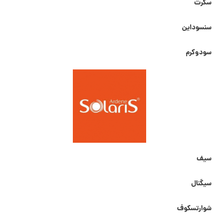
سکرت
سنسوداین
سودوکرم
سیف
سیگنال
شوارتسکوف