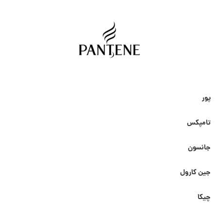
پور
تامپکس
جانسون
جین کارول
چیکا