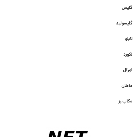
گلیس
گلیسولید
لابلو
لکورد
لورآل
ماهان
مکاپ رز