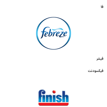
فا
فیشر
فیکسودنت