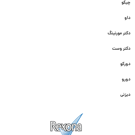
چیکو
داو
دکتر مورنینگ
دکتر وست
دورکو
دورو
دیزنی