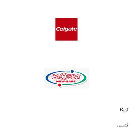
کورگا
گتسبی