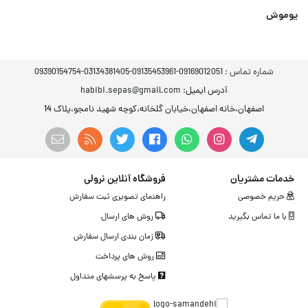
یوموش
شماره تماس :
09169012051-09135453961-03134381405-09390154754
آدرس ایمیل
: habibi.sepas@gmail.com
اصفهان،خانه اصفهان،خیابان گلخانه،کوچه شهید نامجو،پلاک 14
خدمات مشتریان
فروشگاه آنلاین نرولی
حریم خصوصی
راهنمای تصویری ثبت سفارش
با ما تماس بگیرید
روش های ارسال
زمان بندی ارسال سفارش
روش های پرداخت
پاسخ به پرسشهای متداول