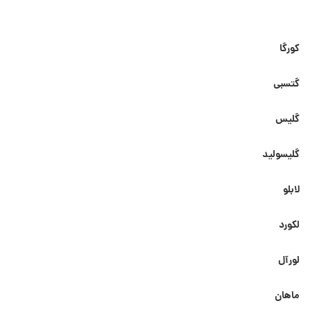
کورگا
گتسبی
گلیس
گلیسولید
لابلو
لکورد
لورآل
ماهان