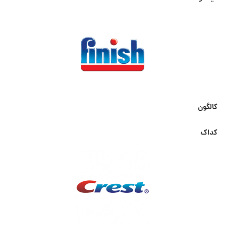
کالگون
کداک