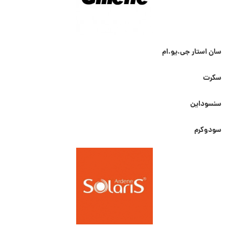
سان استار جی.یو.ام
سکرت
سنسوداین
سودوکرم