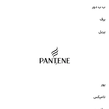
ب ب دور
برف
پریل
پور
تامپکس