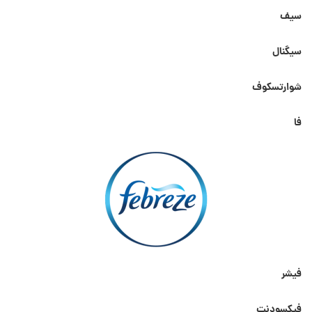
سیف
سیگنال
شوارتسکوف
فا
فیشر
فیکسودنت