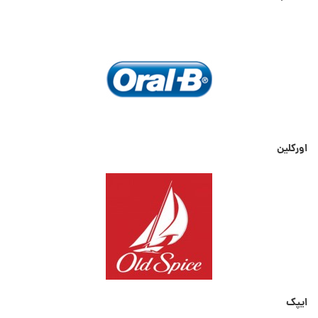
اورکلین
ایپک