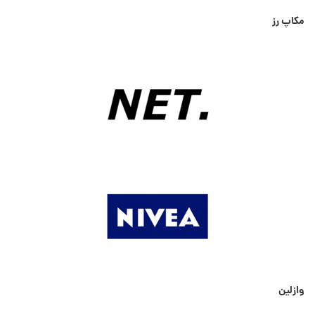
مکاپ رز
وازلین