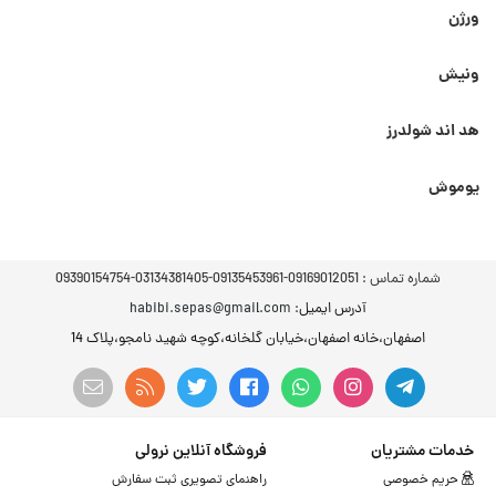
ورژن
ونیش
هد اند شولدرز
یوموش
شماره تماس :
09169012051-09135453961-03134381405-09390154754
آدرس ایمیل
: habibi.sepas@gmail.com
اصفهان،خانه اصفهان،خیابان گلخانه،کوچه شهید نامجو،پلاک 14
خدمات مشتریان
فروشگاه آنلاین نرولی
حریم خصوصی
راهنمای تصویری ثبت سفارش