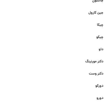
جانسون
جین کارول
چیکا
چیکو
داو
دکتر مورنینگ
دکتر وست
دورکو
دورو