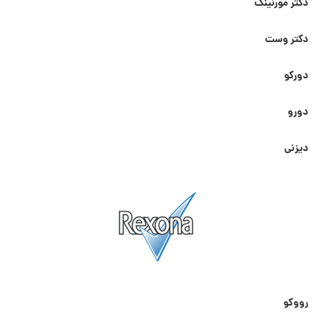
دکتر مورنینگ
دکتر وست
دورکو
دورو
دیزنی
رووکو