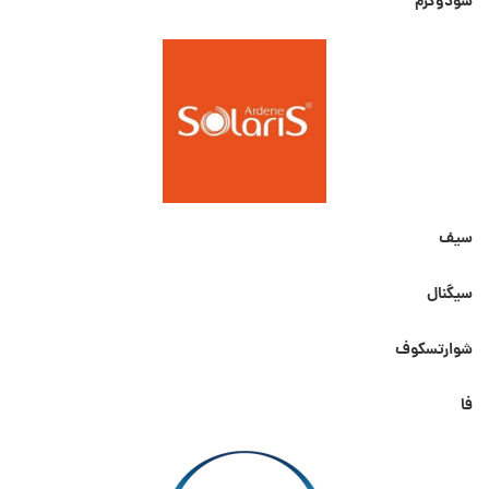
سودوکرم
سیف
سیگنال
شوارتسکوف
فا