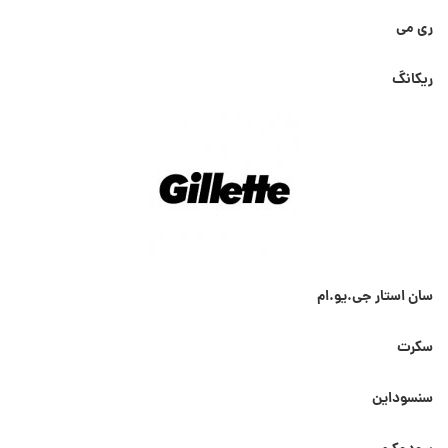
ری می
ریکانگ
سان استار جی.یو.ام
سکرت
سنسوداین