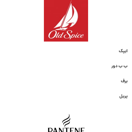
ایپک
ب ب دور
برف
پریل