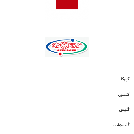
کورگا
گتسبی
گلیس
گلیسولید