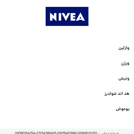
وازلین
ورژن
ونیش
هد اند شولدرز
یوموش
شماره تماس :
09169012051-09135453961-03134381405-09390154754