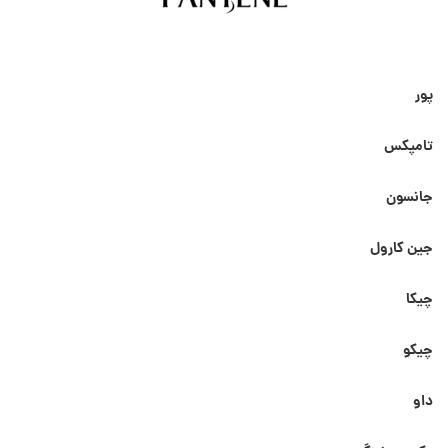
پور
تامپکس
جانسون
جین کارول
چیکا
چیکو
داو