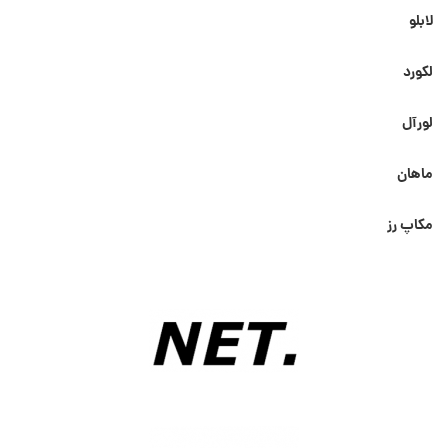
لابلو
لکورد
لورآل
ماهان
مکاپ رز