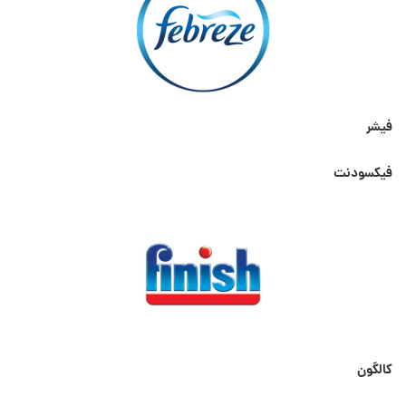
فیشر
فیکسودنت
کالگون