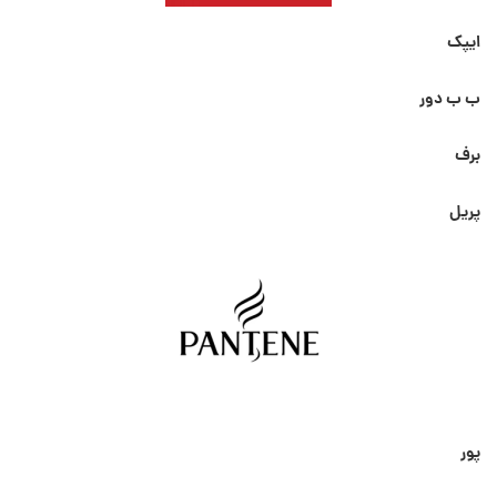
ایپک
ب ب دور
برف
پریل
پور