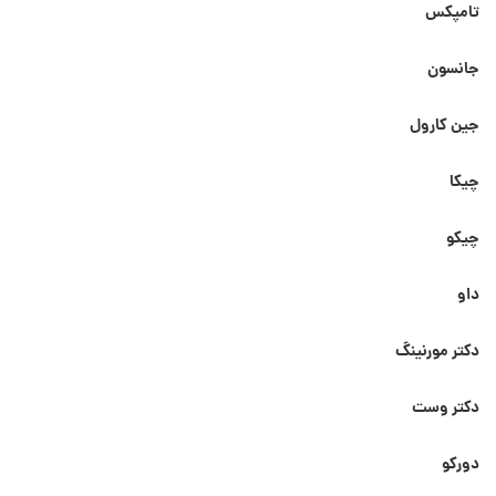
تامپکس
جانسون
جین کارول
چیکا
چیکو
داو
دکتر مورنینگ
دکتر وست
دورکو