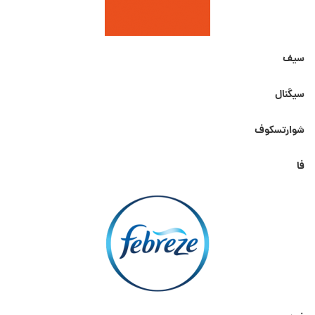
سیف
سیگنال
شوارتسکوف
فا