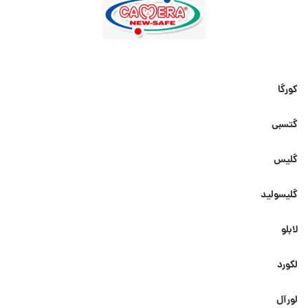
کورگا
گتسبی
گلیس
گلیسولید
لابلو
لکورد
لورآل