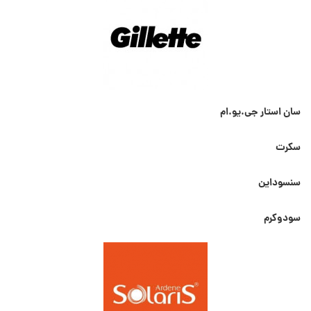
سان استار جی.یو.ام
سکرت
سنسوداین
سودوکرم