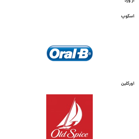
از ورد
اسکوپ
اورکلین