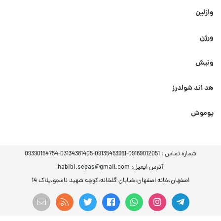
وازلین
ورژن
ونیش
هد اند شولدرز
یوموش
شماره تماس :
09169012051-09135453961-03134381405-09390154754
آدرس ایمیل
: habibi.sepas@gmail.com
اصفهان،خانه اصفهان،خیابان گلخانه،کوچه شهید نامجو،پلاک 14