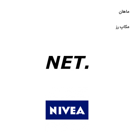
ماهان
مکاپ رز