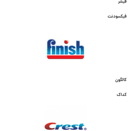
فیشر
فیکسودنت
کالگون
کداک