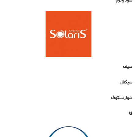
سودوکرم
سیف
سیگنال
شوارتسکوف
فا