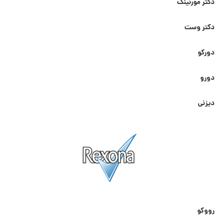
دکتر مورنینگ
دکتر وست
دورکو
دورو
دیزنی
رووکو