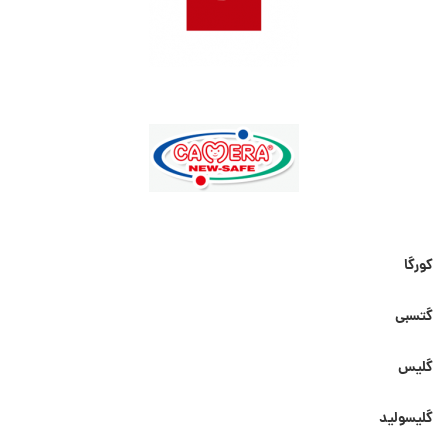
کورگا
گتسبی
گلیس
گلیسولید