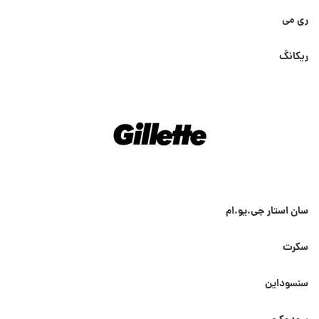
ری می
ریکانگ
سان استار جی.یو.ام
سکرت
سنسوداین