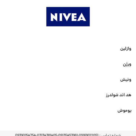
وازلین
ورژن
ونیش
هد اند شولدرز
یوموش
شماره تماس :
09169012051-09135453961-03134381405-09390154754