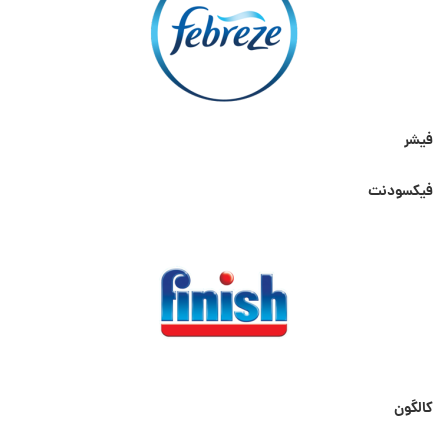
فیشر
فیکسودنت
کالگون