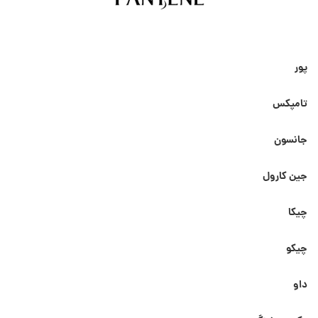
پور
تامپکس
جانسون
جین کارول
چیکا
چیکو
داو