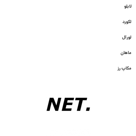
لابلو
لکورد
لورآل
ماهان
مکاپ رز