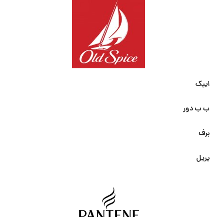
ایپک
ب ب دور
برف
پریل