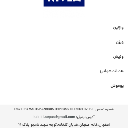
وازلین
ورژن
ونیش
هد اند شولدرز
یوموش
شماره تماس :
09169012051-09135453961-03134381405-09390154754
آدرس ایمیل
: habibi.sepas@gmail.com
اصفهان،خانه اصفهان،خیابان گلخانه،کوچه شهید نامجو،پلاک 14