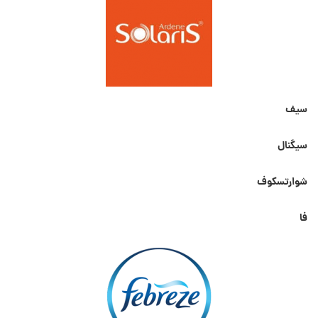
سیف
سیگنال
شوارتسکوف
فا