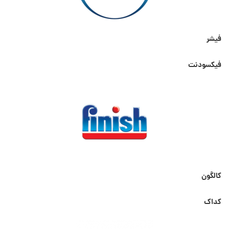
فیشر
فیکسودنت
کالگون
کداک