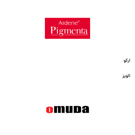
آرکو
آلویز