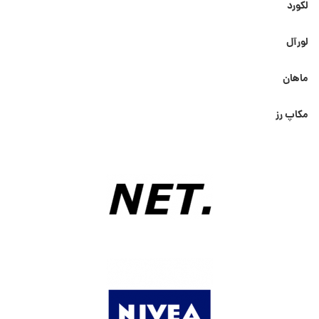
لکورد
لورآل
ماهان
مکاپ رز