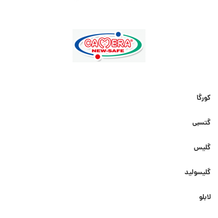
کورگا
گتسبی
گلیس
گلیسولید
لابلو