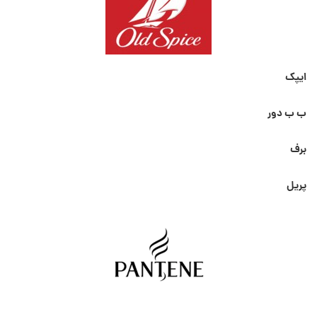
ایپک
ب ب دور
برف
پریل