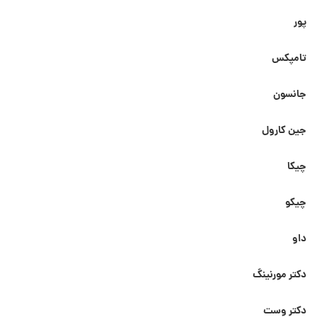
پور
تامپکس
جانسون
جین کارول
چیکا
چیکو
داو
دکتر مورنینگ
دکتر وست