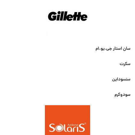
سان استار جی.یو.ام
سکرت
سنسوداین
سودوکرم