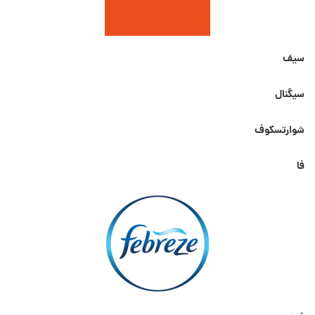
سیف
سیگنال
شوارتسکوف
فا