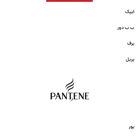
ایپک
ب ب دور
برف
پریل
پور