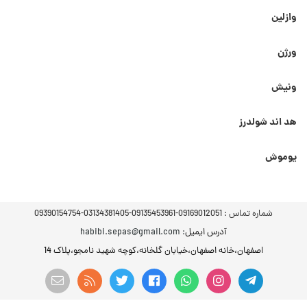
وازلین
ورژن
ونیش
هد اند شولدرز
یوموش
شماره تماس :
09169012051-09135453961-03134381405-09390154754
آدرس ایمیل
: habibi.sepas@gmail.com
اصفهان،خانه اصفهان،خیابان گلخانه،کوچه شهید نامجو،پلاک 14