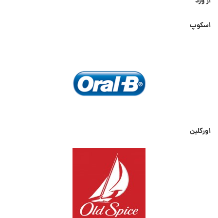
از ورد
اسکوپ
اورکلین