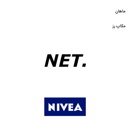
ماهان
مکاپ رز