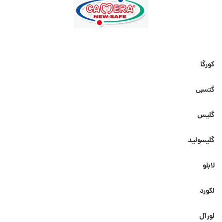
کورگا
گتسبی
گلیس
گلیسولید
لابلو
لکورد
لورآل