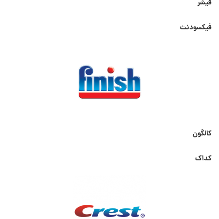
فیشر
فیکسودنت
کالگون
کداک