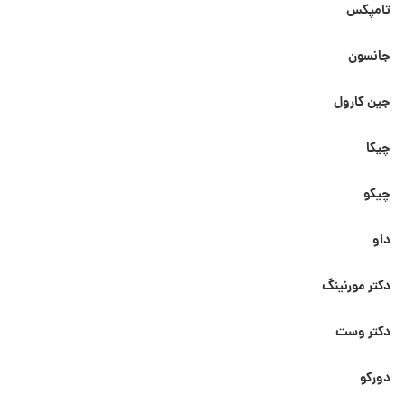
تامپکس
جانسون
جین کارول
چیکا
چیکو
داو
دکتر مورنینگ
دکتر وست
دورکو