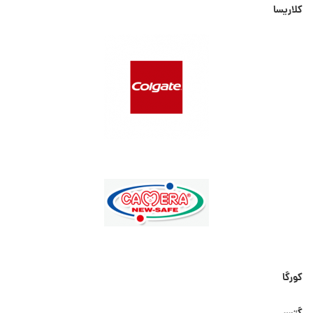
کلاریسا
کورگا