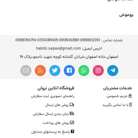
یوموش
شماره تماس :
09169012051-09135453961-03134381405-09390154754
آدرس ایمیل
: habibi.sepas@gmail.com
اصفهان،خانه اصفهان،خیابان گلخانه،کوچه شهید نامجو،پلاک 14
خدمات مشتریان
فروشگاه آنلاین نرولی
حریم خصوصی
راهنمای تصویری ثبت سفارش
با ما تماس بگیرید
روش های ارسال
زمان بندی ارسال سفارش
روش های پرداخت
پاسخ به پرسشهای متداول