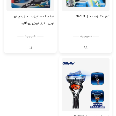
تیغ یدک ژیلت مدل MACH3
تیغ یدک اصلاح ژیلت مدل مچ تری
توربو + تیغ فیوژن پروگلاید
ــــــ ناموجود ــــــ
ــــــ ناموجود ــــــ