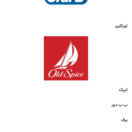
اورکلین
ایپک
ب ب دور
برف