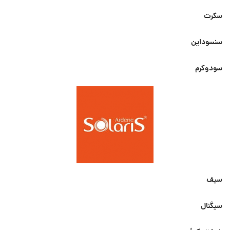
سکرت
سنسوداین
سودوکرم
سیف
سیگنال