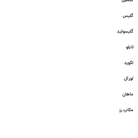
گتسبی
گلیس
گلیسولید
لابلو
لکورد
لورآل
ماهان
مکاپ رز