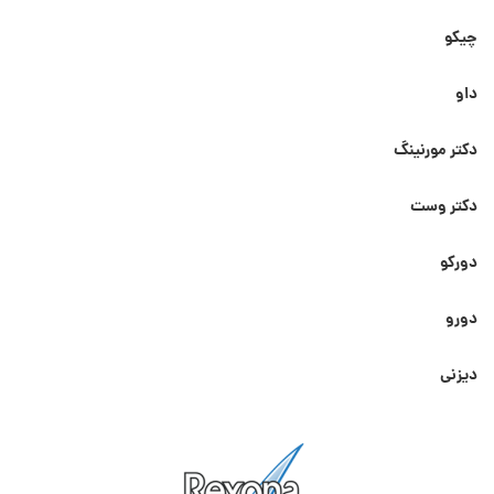
چیکو
داو
دکتر مورنینگ
دکتر وست
دورکو
دورو
دیزنی