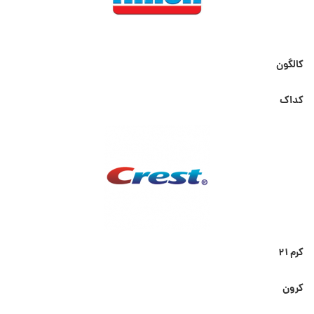
کالگون
کداک
کرم ۲۱
کرون