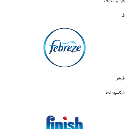
شوارتسکوف
فا
فیشر
فیکسودنت