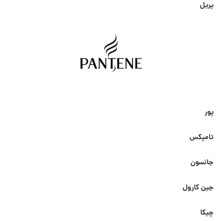
پریل
پور
تامپکس
جانسون
جین کارول
چیکا