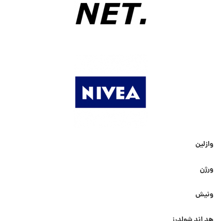
وازلین
ورژن
ونیش
هد اند شولدرز