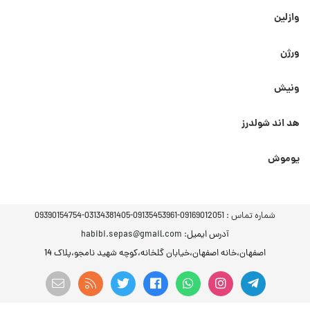
وازلین
ورژن
ونیش
هد اند شولدرز
یوموش
شماره تماس :
09169012051-09135453961-03134381405-09390154754
آدرس ایمیل
: habibi.sepas@gmail.com
اصفهان،خانه اصفهان،خیابان گلخانه،کوچه شهید نامجو،پلاک 14