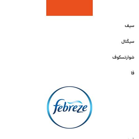
سیف
سیگنال
شوارتسکوف
فا