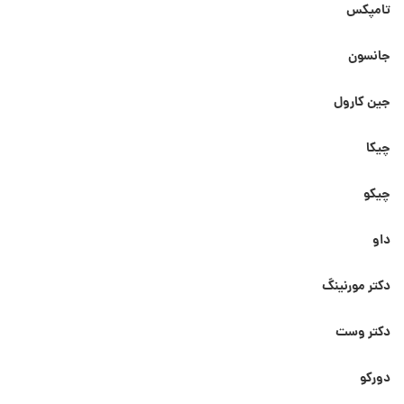
تامپکس
جانسون
جین کارول
چیکا
چیکو
داو
دکتر مورنینگ
دکتر وست
دورکو