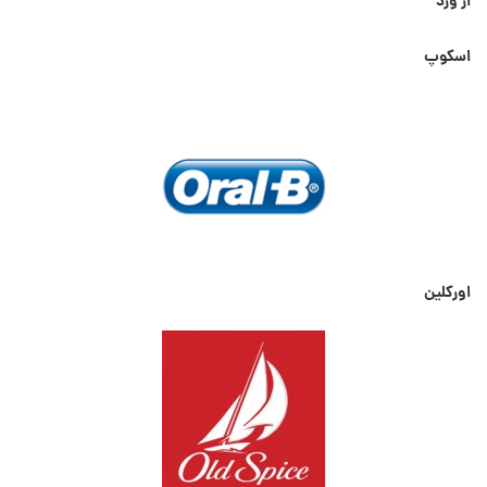
از ورد
اسکوپ
اورکلین