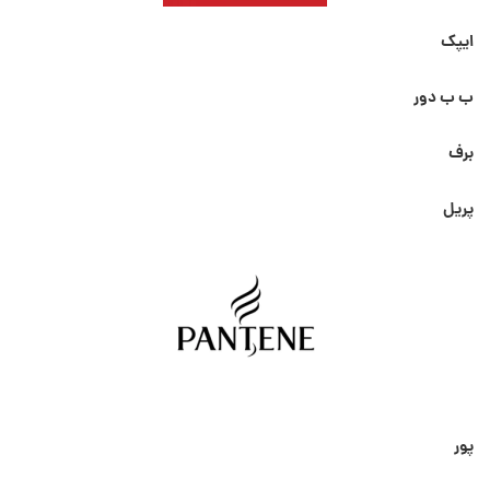
ایپک
ب ب دور
برف
پریل
پور