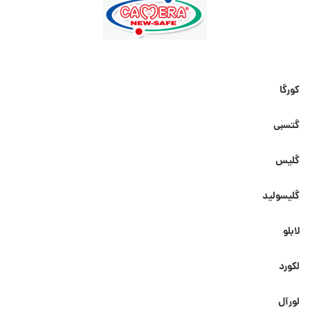
کورگا
گتسبی
گلیس
گلیسولید
لابلو
لکورد
لورآل