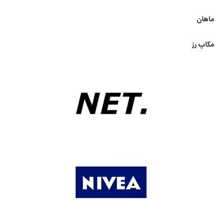
ماهان
مکاپ رز