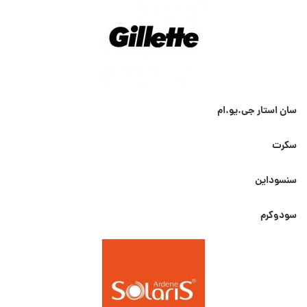
سان استار جی.یو.ام
سکرت
سنسوداین
سودوکرم