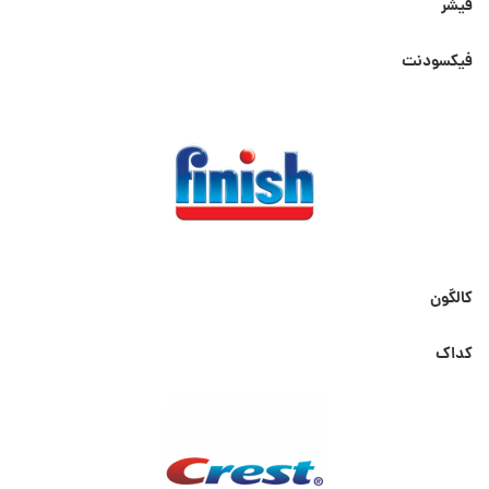
فیشر
فیکسودنت
کالگون
کداک