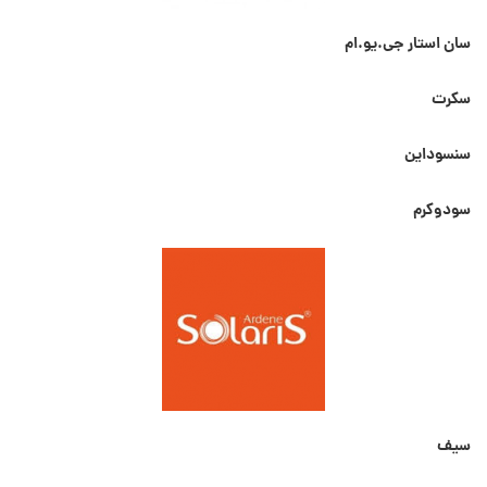
سان استار جی.یو.ام
سکرت
سنسوداین
سودوکرم
سیف