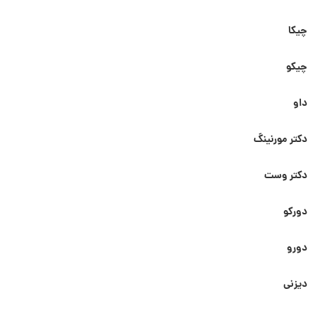
چیکا
چیکو
داو
دکتر مورنینگ
دکتر وست
دورکو
دورو
دیزنی