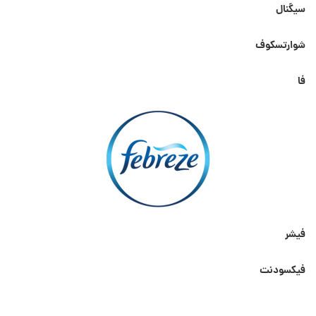
سیگنال
شوارتسکوف
فا
فیشر
فیکسودنت