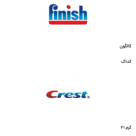
کالگون
کداک
کرم ۲۱