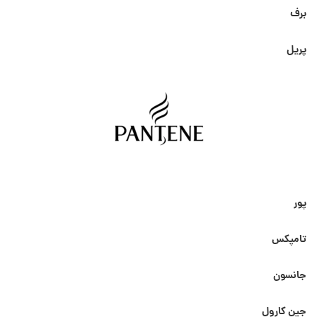
برف
پریل
پور
تامپکس
جانسون
جین کارول