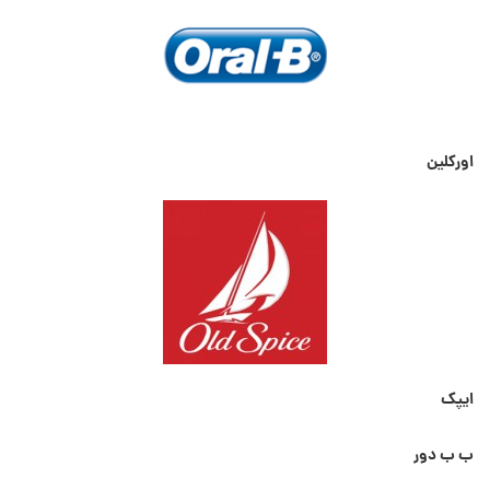
اورکلین
ایپک
ب ب دور