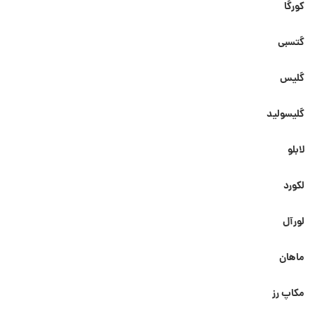
کورگا
گتسبی
گلیس
گلیسولید
لابلو
لکورد
لورآل
ماهان
مکاپ رز