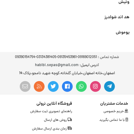
ونیش
هد اند شولدرز
یوموش
شماره تماس :
09169012051-09135453961-03134381405-09390154754
آدرس ایمیل
: habibi.sepas@gmail.com
اصفهان،خانه اصفهان،خیابان گلخانه،کوچه شهید نامجو،پلاک 14
خدمات مشتریان
فروشگاه آنلاین نرولی
حریم خصوصی
راهنمای تصویری ثبت سفارش
با ما تماس بگیرید
روش های ارسال
زمان بندی ارسال سفارش