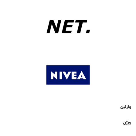
وازلین
ورژن