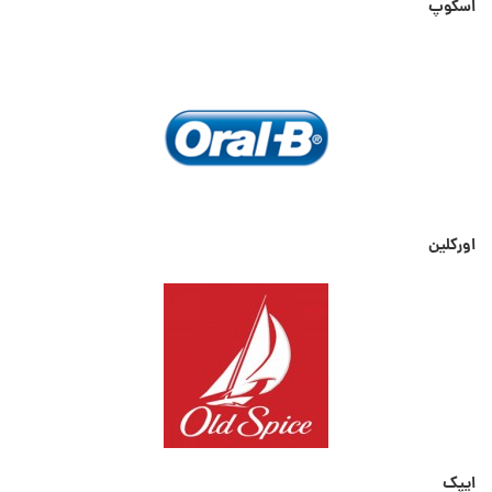
اسکوپ
اورکلین
ایپک