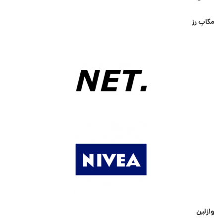
مکاپ رز
وازلین