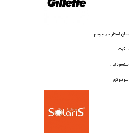
سان استار جی.یو.ام
سکرت
سنسوداین
سودوکرم