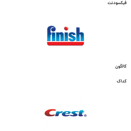
فیکسودنت
کالگون
کداک