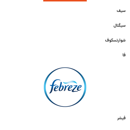
سیف
سیگنال
شوارتسکوف
فا
فیشر