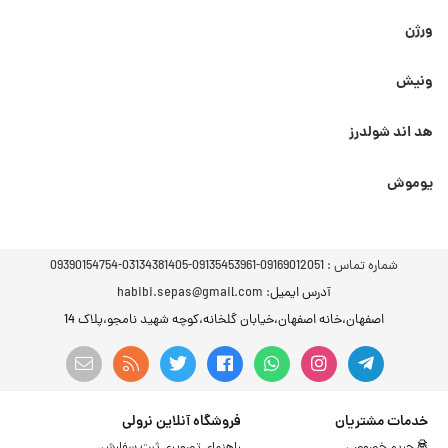
ورژن
ونیش
هد اند شولدرز
یوموش
شماره تماس :
09169012051-09135453961-03134381405-09390154754
آدرس ایمیل
: habibi.sepas@gmail.com
اصفهان،خانه اصفهان،خیابان گلخانه،کوچه شهید نامجو،پلاک 14
خدمات مشتریان
فروشگاه آنلاین نرولی
حریم خصوصی
راهنمای تصویری ثبت سفارش