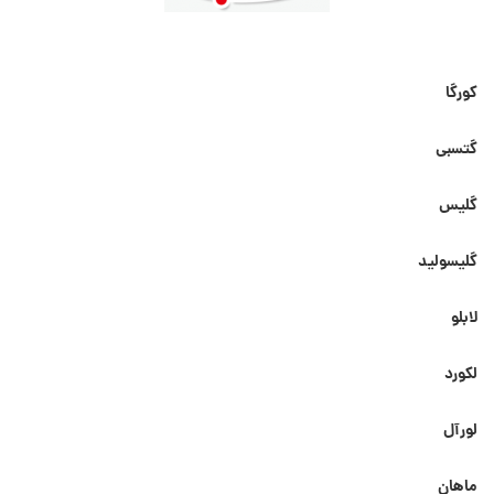
کورگا
گتسبی
گلیس
گلیسولید
لابلو
لکورد
لورآل
ماهان