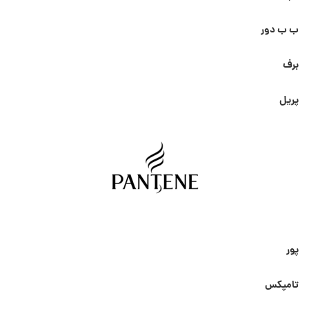
ب ب دور
برف
پریل
پور
تامپکس