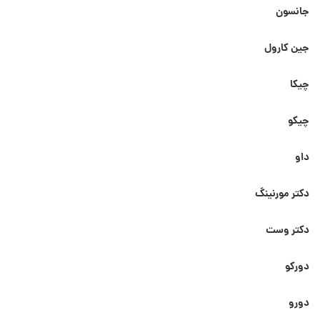
جانسون
جین کارول
چیکا
چیکو
داو
دکتر مورنینگ
دکتر وست
دورکو
دورو