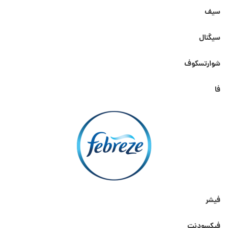
سیف
سیگنال
شوارتسکوف
فا
فیشر
فیکسودنت