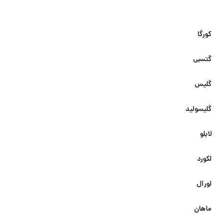
کورگا
گتسبی
گلیس
گلیسولید
لابلو
لکورد
لورآل
ماهان