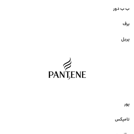
ب ب دور
برف
پریل
پور
تامپکس