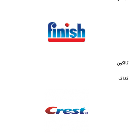
کالگون
کداک