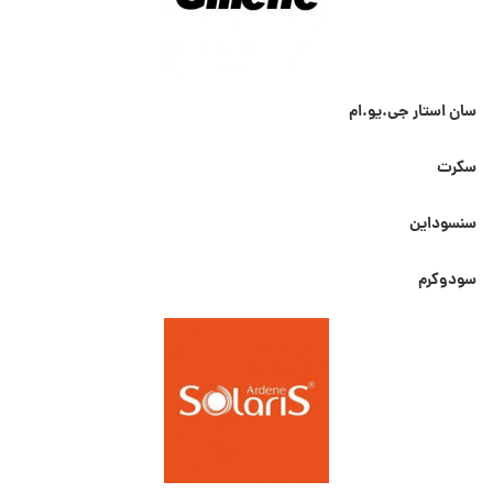
سان استار جی.یو.ام
سکرت
سنسوداین
سودوکرم