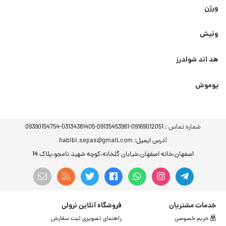
ورژن
ونیش
هد اند شولدرز
یوموش
شماره تماس :
09169012051-09135453961-03134381405-09390154754
آدرس ایمیل
: habibi.sepas@gmail.com
اصفهان،خانه اصفهان،خیابان گلخانه،کوچه شهید نامجو،پلاک 14
خدمات مشتریان
فروشگاه آنلاین نرولی
حریم خصوصی
راهنمای تصویری ثبت سفارش