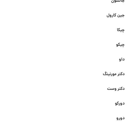
جانسون
جین کارول
چیکا
چیکو
داو
دکتر مورنینگ
دکتر وست
دورکو
دورو