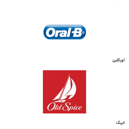
اورکلین
ایپک