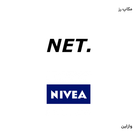
مکاپ رز
وازلین