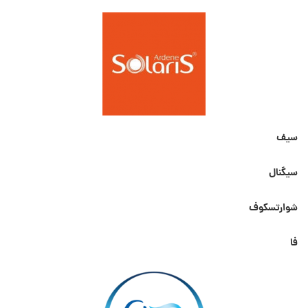
سیف
سیگنال
شوارتسکوف
فا