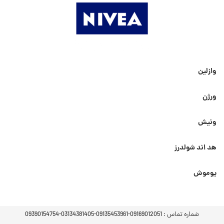
وازلین
ورژن
ونیش
هد اند شولدرز
یوموش
شماره تماس :
09169012051-09135453961-03134381405-09390154754