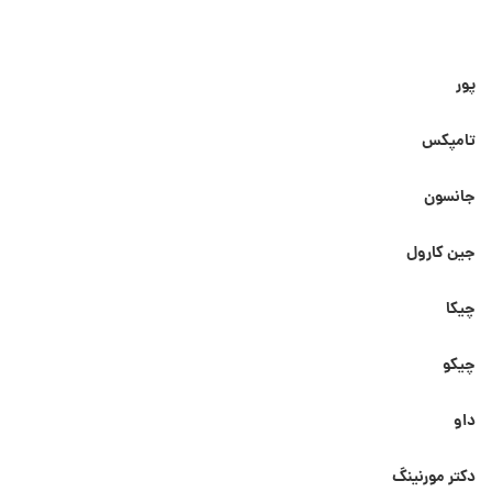
پور
تامپکس
جانسون
جین کارول
چیکا
چیکو
داو
دکتر مورنینگ