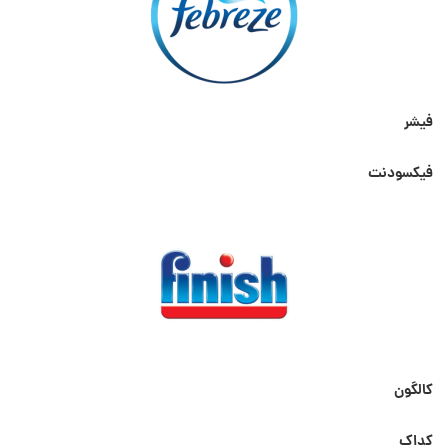
فیشر
فیکسودنت
کالگون
کداک