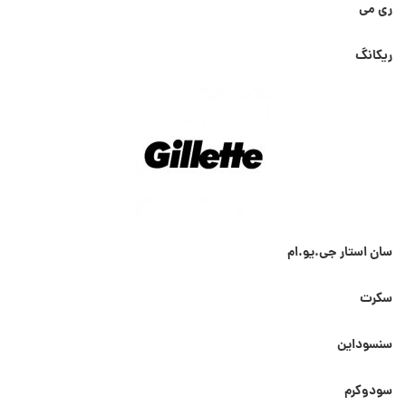
ری می
ریکانگ
سان استار جی.یو.ام
سکرت
سنسوداین
سودوکرم