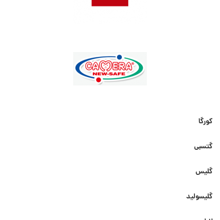
کورگا
گتسبی
گلیس
گلیسولید