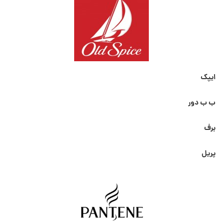
ایپک
ب ب دور
برف
پریل