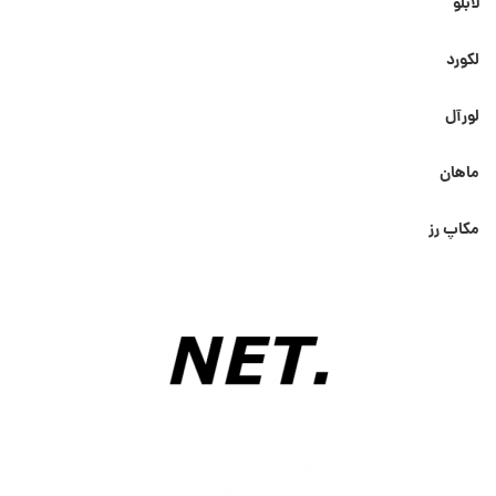
لابلو
لکورد
لورآل
ماهان
مکاپ رز