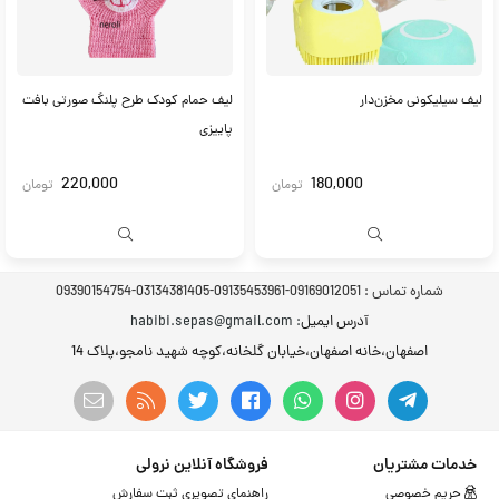
لیف سیلیکونی مخزن‌دار
لیف حمام کودک طرح پلنگ صورتی بافت
پاییزی
220,000
180,000
تومان
تومان
شماره تماس :
09169012051-09135453961-03134381405-09390154754
آدرس ایمیل
: habibi.sepas@gmail.com
اصفهان،خانه اصفهان،خیابان گلخانه،کوچه شهید نامجو،پلاک 14
خدمات مشتریان
فروشگاه آنلاین نرولی
حریم خصوصی
راهنمای تصویری ثبت سفارش