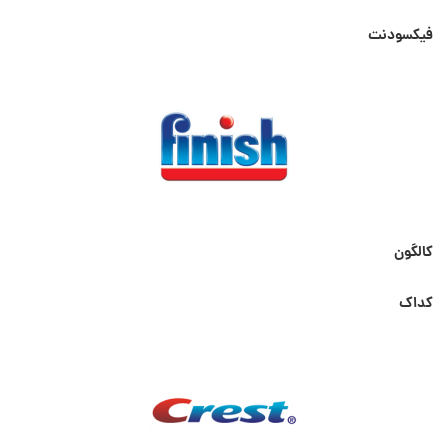
فیکسودنت
کالگون
کداک