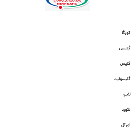
کورگا
گتسبی
گلیس
گلیسولید
لابلو
لکورد
لورآل