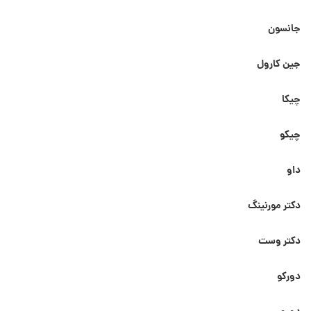
جانسون
جین کارول
چیکا
چیکو
داو
دکتر مورنینگ
دکتر وست
دورکو