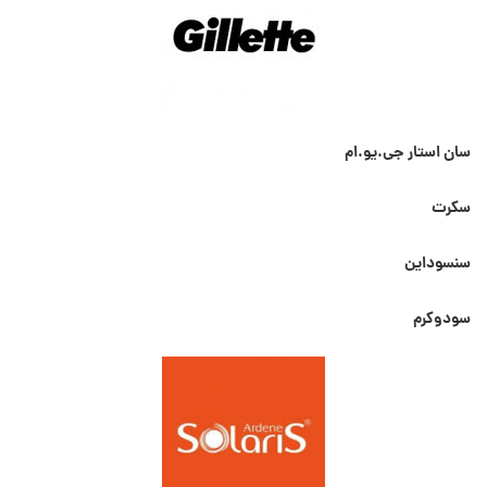
سان استار جی.یو.ام
سکرت
سنسوداین
سودوکرم