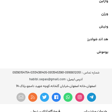
وازلین
ورژن
ونیش
هد اند شولدرز
یوموش
شماره تماس :
09169012051-09135453961-03134381405-09390154754
آدرس ایمیل
: habibi.sepas@gmail.com
اصفهان،خانه اصفهان،خیابان گلخانه،کوچه شهید نامجو،پلاک 14
خدمات مشتریان
فروشگاه آنلاین نرولی