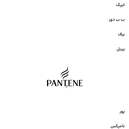
ایپک
ب ب دور
برف
پریل
پور
تامپکس