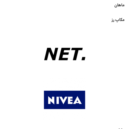
ماهان
مکاپ رز