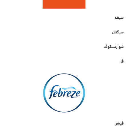
سیف
سیگنال
شوارتسکوف
فا
فیشر