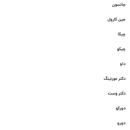
جانسون
جین کارول
چیکا
چیکو
داو
دکتر مورنینگ
دکتر وست
دورکو
دورو