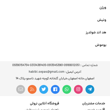
ورژن
ونیش
هد اند شولدرز
یوموش
شماره تماس :
09169012051-09135453961-03134381405-09390154754
آدرس ایمیل
: habibi.sepas@gmail.com
اصفهان،خانه اصفهان،خیابان گلخانه،کوچه شهید نامجو،پلاک 14
خدمات مشتریان
فروشگاه آنلاین نرولی
حریم خصوصی
راهنمای تصویری ثبت سفارش