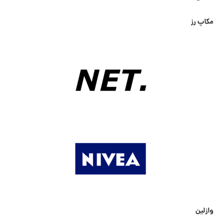
مکاپ رز
وازلین