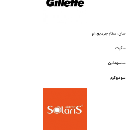
سان استار جی.یو.ام
سکرت
سنسوداین
سودوکرم