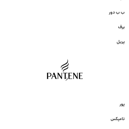
ب ب دور
برف
پریل
پور
تامپکس