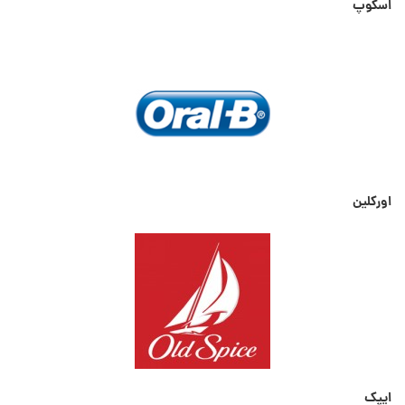
اسکوپ
اورکلین
ایپک