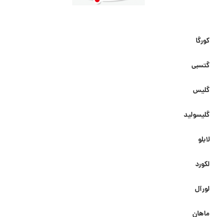
کورگا
گتسبی
گلیس
گلیسولید
لابلو
لکورد
لورآل
ماهان