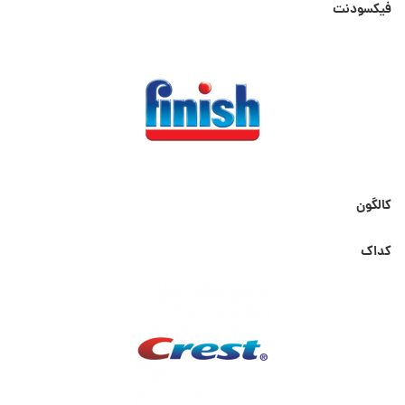
فیکسودنت
کالگون
کداک