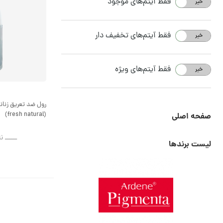
فقط آیتم‌های موجود
خیر
بله
فقط آیتم‌های تخفیف دار
خیر
بله
فقط آیتم‌های ویژه
خیر
بله
رول ضد تعریق زنان
(fresh natural)
صفحه اصلی
ــــــ ن
لیست برندها