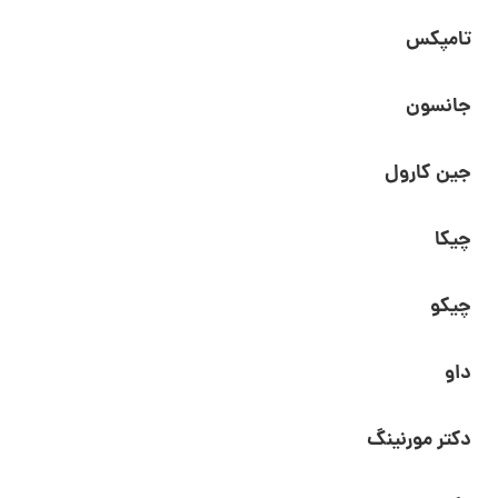
تامپکس
جانسون
جین کارول
چیکا
چیکو
داو
دکتر مورنینگ