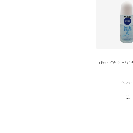
ه نیوآ مدل فرش نچرال
اموجود ــــــ