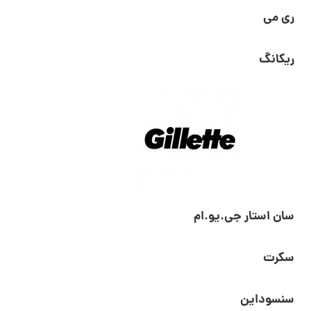
ری می
ریکانگ
سان استار جی.یو.ام
سکرت
سنسوداین