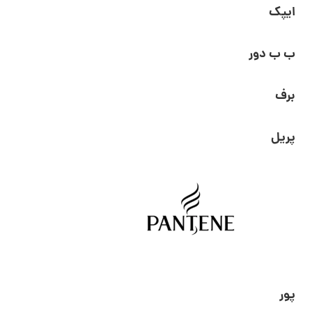
ایپک
ب ب دور
برف
پریل
پور