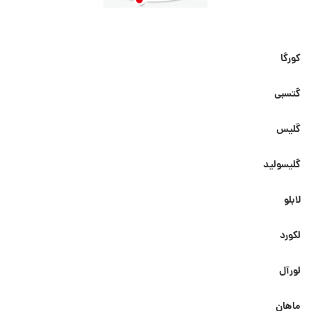
کورگا
گتسبی
گلیس
گلیسولید
لابلو
لکورد
لورآل
ماهان