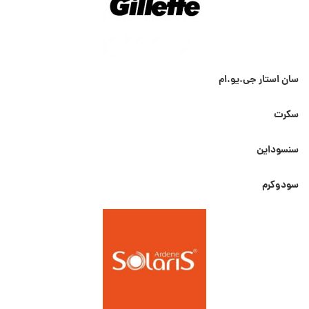
سان استار جی.یو.ام
سکرت
سنسوداین
سودوکرم