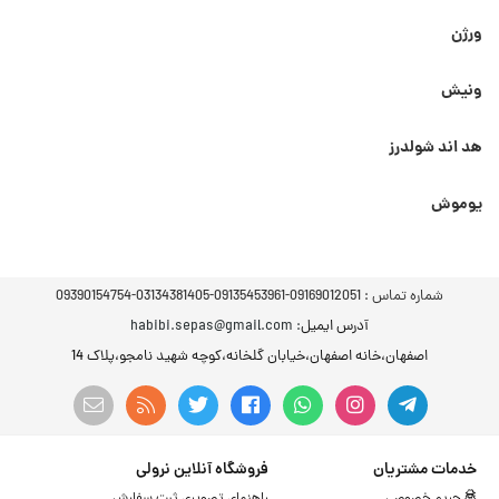
ورژن
ونیش
هد اند شولدرز
یوموش
شماره تماس :
09169012051-09135453961-03134381405-09390154754
آدرس ایمیل
: habibi.sepas@gmail.com
اصفهان،خانه اصفهان،خیابان گلخانه،کوچه شهید نامجو،پلاک 14
خدمات مشتریان
فروشگاه آنلاین نرولی
حریم خصوصی
راهنمای تصویری ثبت سفارش