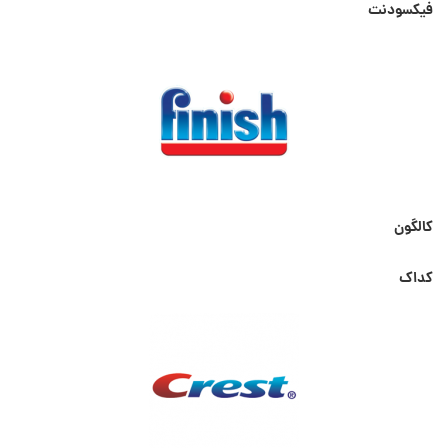
فیکسودنت
کالگون
کداک