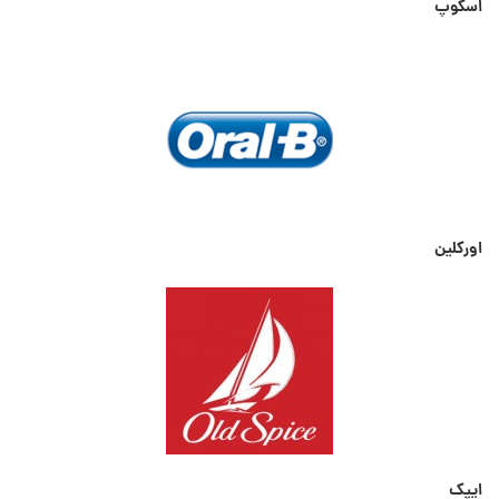
اسکوپ
اورکلین
ایپک