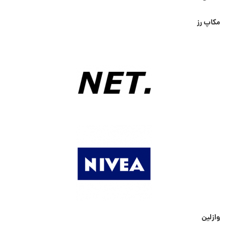
مکاپ رز
وازلین