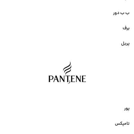
ب ب دور
برف
پریل
پور
تامپکس