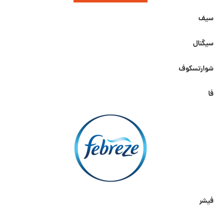
سیف
سیگنال
شوارتسکوف
فا
فیشر