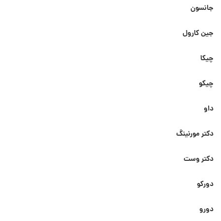
جانسون
جین کارول
چیکا
چیکو
داو
دکتر مورنینگ
دکتر وست
دورکو
دورو