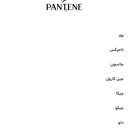
پور
تامپکس
جانسون
جین کارول
چیکا
چیکو
داو