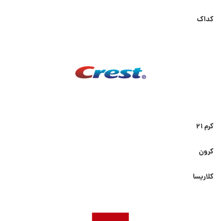
کداک
کرم ۲۱
کرون
کلاریسا