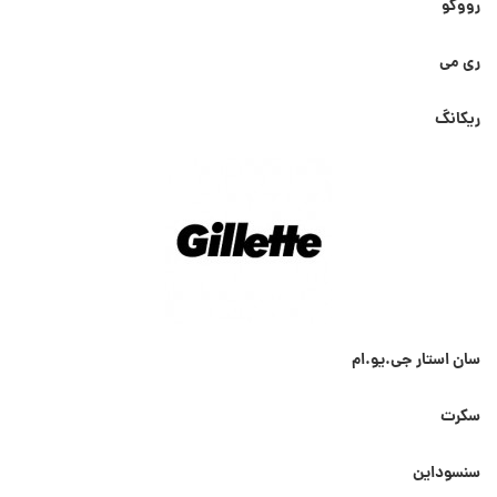
رووکو
ری می
ریکانگ
سان استار جی.یو.ام
سکرت
سنسوداین