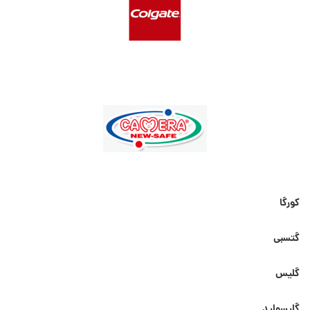
کورگا
گتسبی
گلیس
گلیسولید