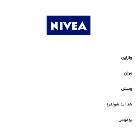
وازلین
ورژن
ونیش
هد اند شولدرز
یوموش