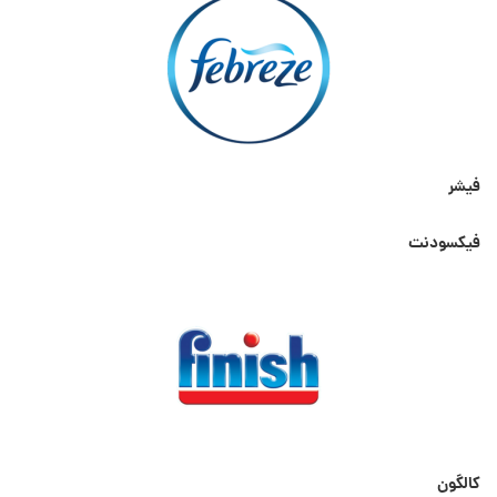
فیشر
فیکسودنت
کالگون