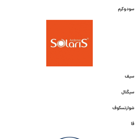
سودوکرم
سیف
سیگنال
شوارتسکوف
فا