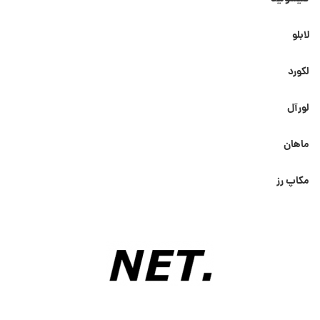
لابلو
لکورد
لورآل
ماهان
مکاپ رز