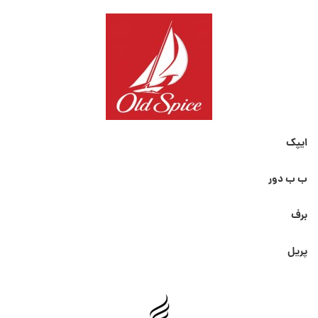
ایپک
ب ب دور
برف
پریل