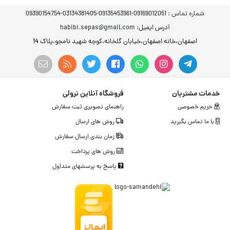
شماره تماس :
09169012051-09135453961-03134381405-09390154754
آدرس ایمیل
: habibi.sepas@gmail.com
اصفهان،خانه اصفهان،خیابان گلخانه،کوچه شهید نامجو،پلاک 14
خدمات مشتریان
فروشگاه آنلاین نرولی
حریم خصوصی
راهنمای تصویری ثبت سفارش
با ما تماس بگیرید
روش های ارسال
زمان بندی ارسال سفارش
روش های پرداخت
پاسخ به پرسشهای متداول