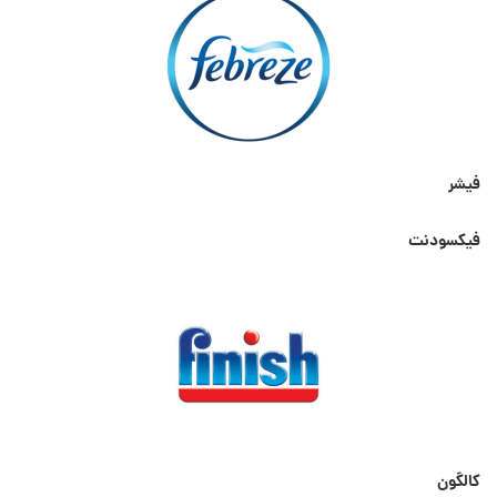
فیشر
فیکسودنت
کالگون