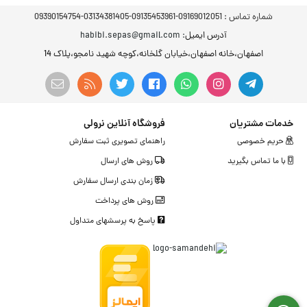
شماره تماس :
09169012051-09135453961-03134381405-09390154754
آدرس ایمیل
: habibi.sepas@gmail.com
اصفهان،خانه اصفهان،خیابان گلخانه،کوچه شهید نامجو،پلاک 14
خدمات مشتریان
فروشگاه آنلاین نرولی
حریم خصوصی
راهنمای تصویری ثبت سفارش
با ما تماس بگیرید
روش های ارسال
زمان بندی ارسال سفارش
روش های پرداخت
پاسخ به پرسشهای متداول