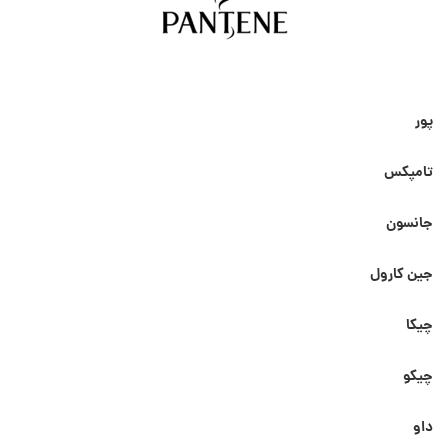
پور
تامپکس
جانسون
جین کارول
چیکا
چیکو
داو