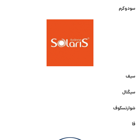
سودوکرم
سیف
سیگنال
شوارتسکوف
فا