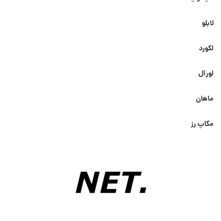
لابلو
لکورد
لورآل
ماهان
مکاپ رز