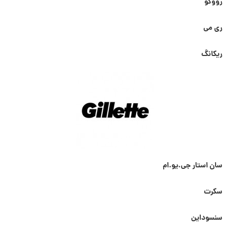
رووکو
ری می
ریکانگ
سان استار جی.یو.ام
سکرت
سنسوداین