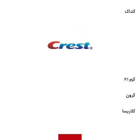
کداک
کرم ۲۱
کرون
کلاریسا