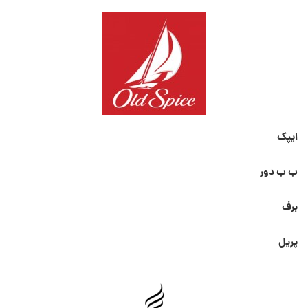
ایپک
ب ب دور
برف
پریل