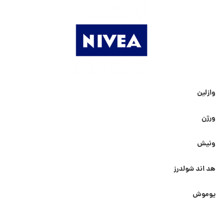
وازلین
ورژن
ونیش
هد اند شولدرز
یوموش