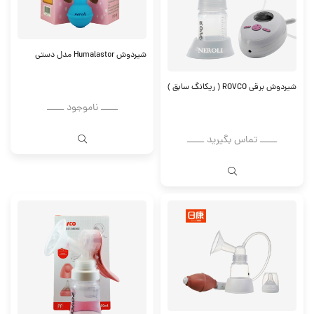
شیردوش Humalastor مدل دستی
شیردوش برقی ROVCO ( ریکانگ سابق )
ــــــ ناموجود ــــــ
ــــــ تماس بگیرید ــــــ