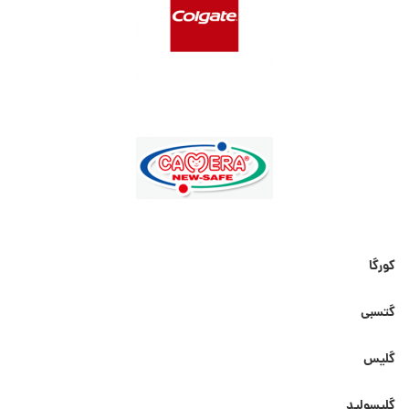
کورگا
گتسبی
گلیس
گلیسولید