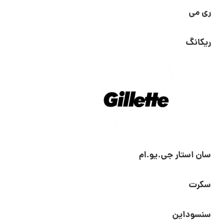
ری می
ریکانگ
سان استار جی.یو.ام
سکرت
سنسوداین