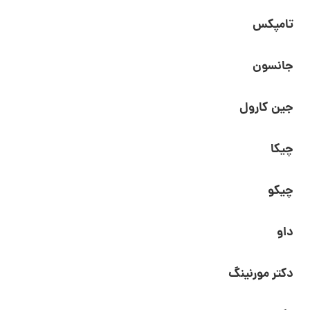
تامپکس
جانسون
جین کارول
چیکا
چیکو
داو
دکتر مورنینگ