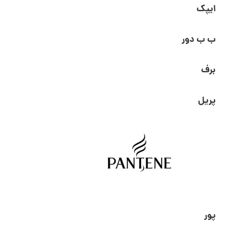
ایپک
ب ب دور
برف
پریل
پور