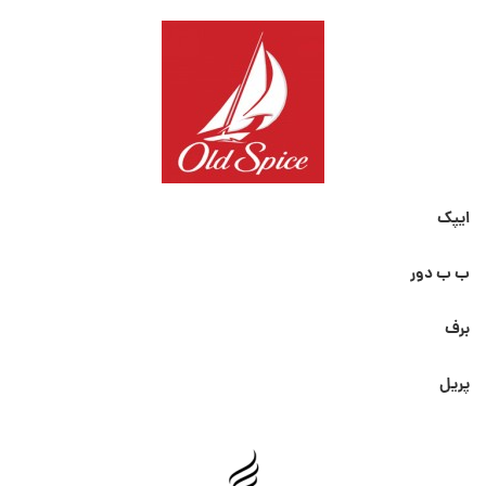
ایپک
ب ب دور
برف
پریل