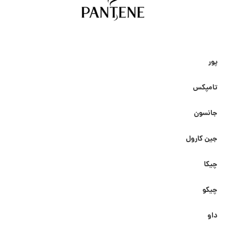
پور
تامپکس
جانسون
جین کارول
چیکا
چیکو
داو