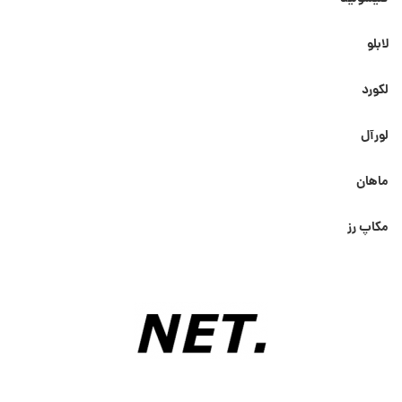
لابلو
لکورد
لورآل
ماهان
مکاپ رز