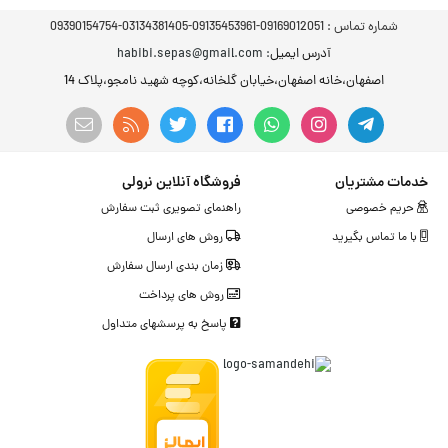
شماره تماس :
09169012051-09135453961-03134381405-09390154754
آدرس ایمیل
: habibi.sepas@gmail.com
اصفهان،خانه اصفهان،خیابان گلخانه،کوچه شهید نامجو،پلاک 14
خدمات مشتریان
فروشگاه آنلاین نرولی
حریم خصوصی
راهنمای تصویری ثبت سفارش
با ما تماس بگیرید
روش های ارسال
زمان بندی ارسال سفارش
روش های پرداخت
پاسخ به پرسشهای متداول