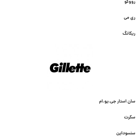
رووکو
ری می
ریکانگ
سان استار جی.یو.ام
سکرت
سنسوداین