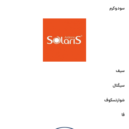
سودوکرم
سیف
سیگنال
شوارتسکوف
فا