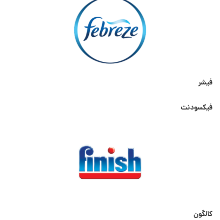
فیشر
فیکسودنت
کالگون