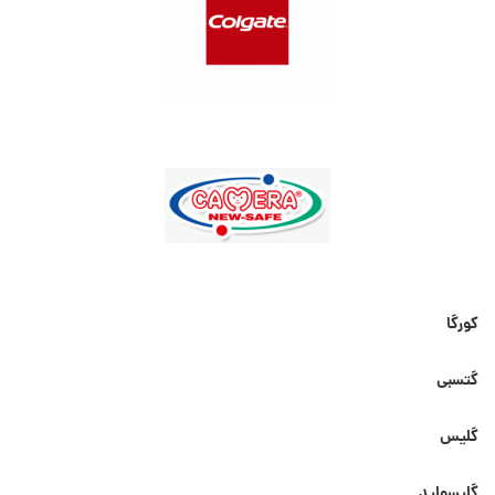
کورگا
گتسبی
گلیس
گلیسولید