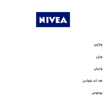
وازلین
ورژن
ونیش
هد اند شولدرز
یوموش