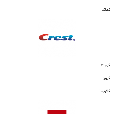
کداک
کرم ۲۱
کرون
کلاریسا