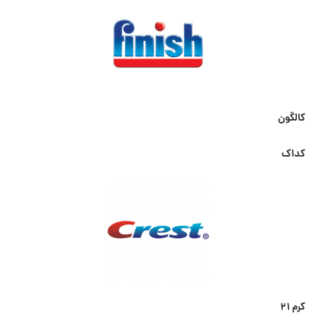
کالگون
کداک
کرم ۲۱