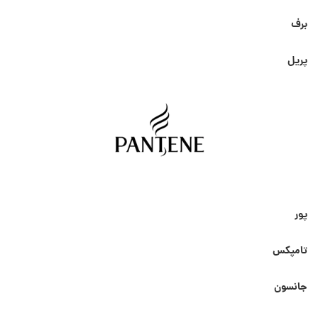
برف
پریل
پور
تامپکس
جانسون