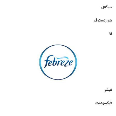
سیگنال
شوارتسکوف
فا
فیشر
فیکسودنت