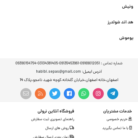
ونیش
هد اند شولدرز
یوموش
شماره تماس :
09169012051-09135453961-03134381405-09390154754
آدرس ایمیل
: habibi.sepas@gmail.com
اصفهان،خانه اصفهان،خیابان گلخانه،کوچه شهید نامجو،پلاک 14
خدمات مشتریان
فروشگاه آنلاین نرولی
حریم خصوصی
راهنمای تصویری ثبت سفارش
با ما تماس بگیرید
روش های ارسال
زمان بندی ارسال سفارش