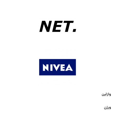
وازلین
ورژن