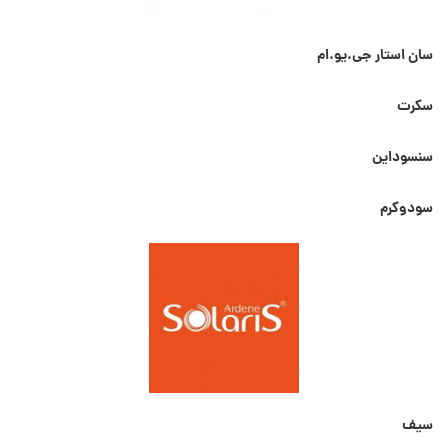
سان استار جی.یو.ام
سکرت
سنسوداین
سودوکرم
سیف