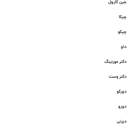
جین کارول
چیکا
چیکو
داو
دکتر مورنینگ
دکتر وست
دورکو
دورو
دیزنی