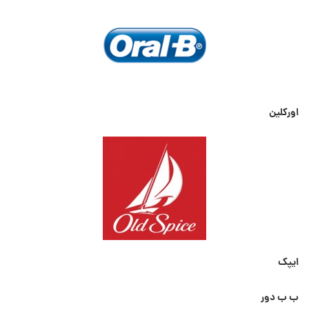
اورکلین
ایپک
ب ب دور