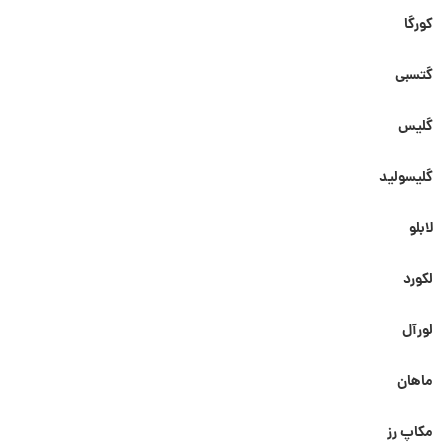
کورگا
گتسبی
گلیس
گلیسولید
لابلو
لکورد
لورآل
ماهان
مکاپ رز