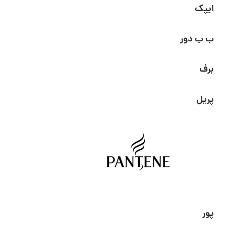
ایپک
ب ب دور
برف
پریل
پور