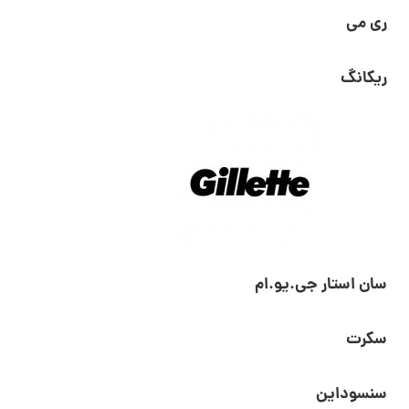
ری می
ریکانگ
سان استار جی.یو.ام
سکرت
سنسوداین