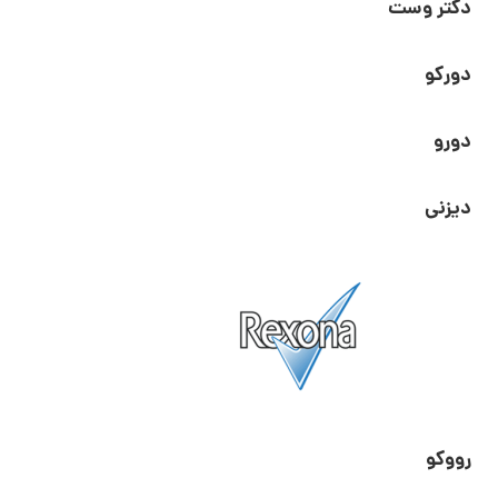
دکتر وست
دورکو
دورو
دیزنی
رووکو