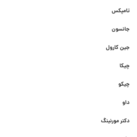
تامپکس
جانسون
جین کارول
چیکا
چیکو
داو
دکتر مورنینگ