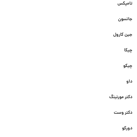
تامپکس
جانسون
جین کارول
چیکا
چیکو
داو
دکتر مورنینگ
دکتر وست
دورکو