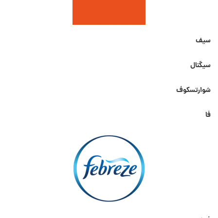
سیف
سیگنال
شوارتسکوف
فا