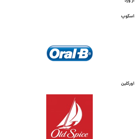
از ورد
اسکوپ
اورکلین