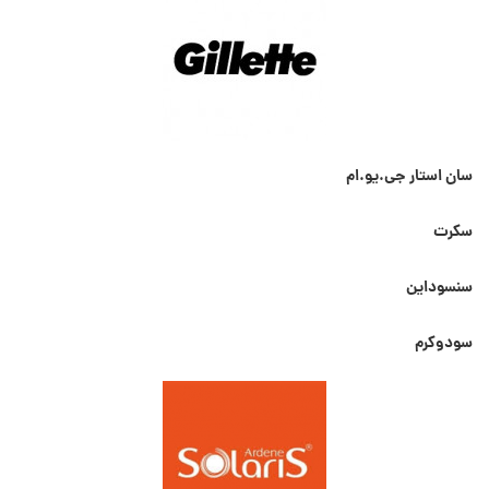
سان استار جی.یو.ام
سکرت
سنسوداین
سودوکرم