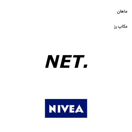
ماهان
مکاپ رز