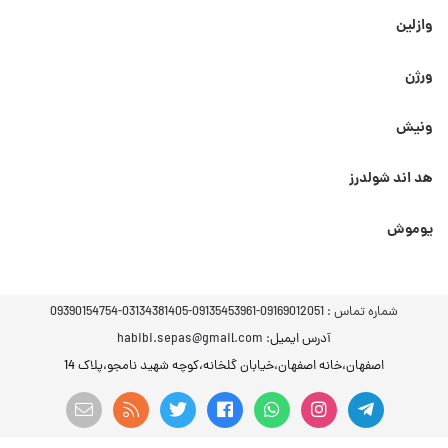
وازلین
ورژن
ونیش
هد اند شولدرز
یوموش
شماره تماس :
09169012051-09135453961-03134381405-09390154754
آدرس ایمیل
: habibi.sepas@gmail.com
اصفهان،خانه اصفهان،خیابان گلخانه،کوچه شهید نامجو،پلاک 14