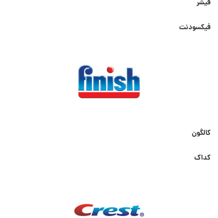
فیشر
فیکسودنت
کالگون
کداک