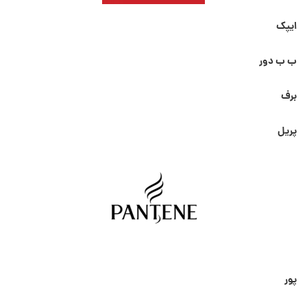
ایپک
ب ب دور
برف
پریل
پور