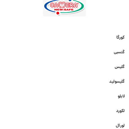
کورگا
گتسبی
گلیس
گلیسولید
لابلو
لکورد
لورآل