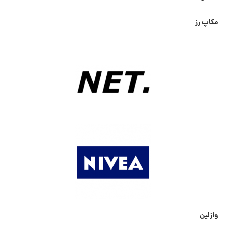
مکاپ رز
وازلین