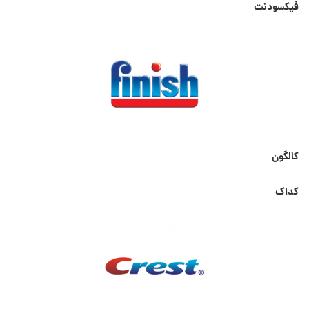
فیکسودنت
کالگون
کداک