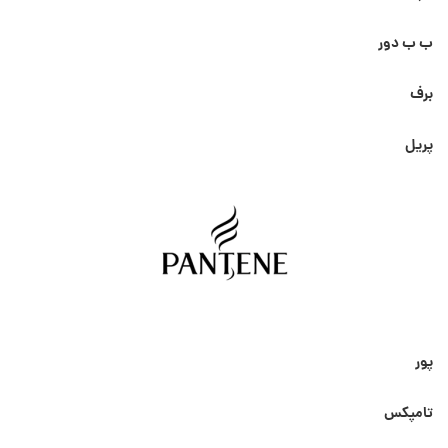
ب ب دور
برف
پریل
پور
تامپکس