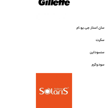
سان استار جی.یو.ام
سکرت
سنسوداین
سودوکرم