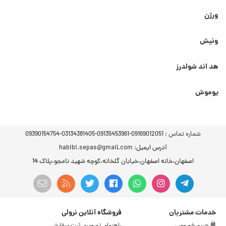
ورژن
ونیش
هد اند شولدرز
یوموش
شماره تماس :
09169012051-09135453961-03134381405-09390154754
آدرس ایمیل
: habibi.sepas@gmail.com
اصفهان،خانه اصفهان،خیابان گلخانه،کوچه شهید نامجو،پلاک 14
خدمات مشتریان
فروشگاه آنلاین نرولی
حریم خصوصی
راهنمای تصویری ثبت سفارش