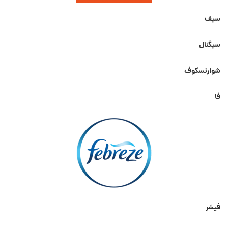
سیف
سیگنال
شوارتسکوف
فا
فیشر