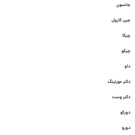
جانسون
جین کارول
چیکا
چیکو
داو
دکتر مورنینگ
دکتر وست
دورکو
دورو