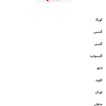
کورگا
گتسبی
گلیس
گلیسولید
لابلو
لکورد
لورآل
ماهان