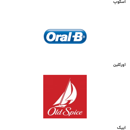
اسکوپ
اورکلین
ایپک