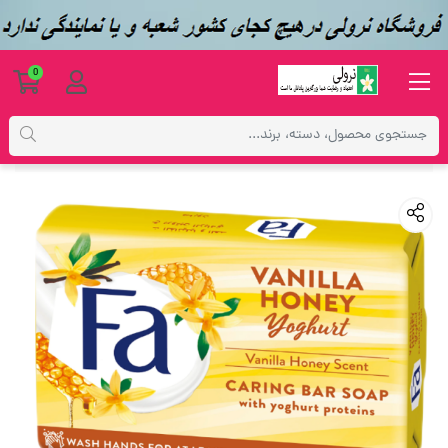
0
محصولات
بهداشتی
صابون فا 125 گرمی مدل Vanilla Honey بسته 6 عددی