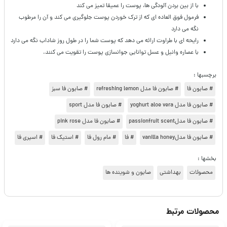
با از بین بردن آلودگی ها، پوست را عمیقا تمیز می کند
فرمول فوق العاده ای که از ترک خوردن پوست جلوگیری می کند و آن را مرطوب
نگه می دارد
رایحه ای با طراوت ارائه می دهد که پوست شما را در طول روز شاداب نگه می دارد
با عصاره وانیل و عسل توانایی جوانسازی پوست را تقویت می کنند.
برچسبها :
# صابون فا
# صابون فا مدل refreshing lemon
# صابون فا سبز
# صابون فا مدل yoghurt aloe vera
# صابون فا مدل sport
# صابون فا مدلpassionfruit scent
# صابون فا مدل pink rose
# صابون فا مدلvanilla honey
# فا
# مام رول فا
# استیک فا
# اسپری فا
بخشها :
محصولات
بهداشتی
صابون و شوینده ها
محصولات مرتبط