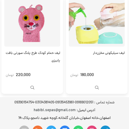
لیف سیلیکونی مخزن‌دار
لیف حمام کودک طرح پلنگ صورتی بافت
پاییزی
220,000
180,000
تومان
تومان
شماره تماس :
09169012051-09135453961-03134381405-09390154754
آدرس ایمیل
: habibi.sepas@gmail.com
اصفهان،خانه اصفهان،خیابان گلخانه،کوچه شهید نامجو،پلاک 14