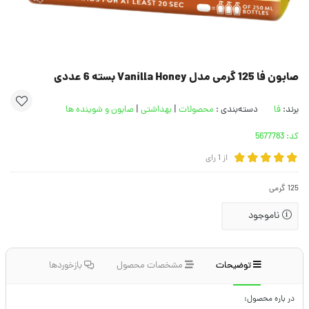
صابون فا 125 گرمی مدل Vanilla Honey بسته 6 عددی
برند:
فا
دسته‌بندی :
محصولات
|
بهداشتی
|
صابون و شوینده ها
کد:
5677783
از
1
رای
125 گرمی
ناموجود
توضیحات
مشخصات محصول
بازخوردها
در باره محصول: