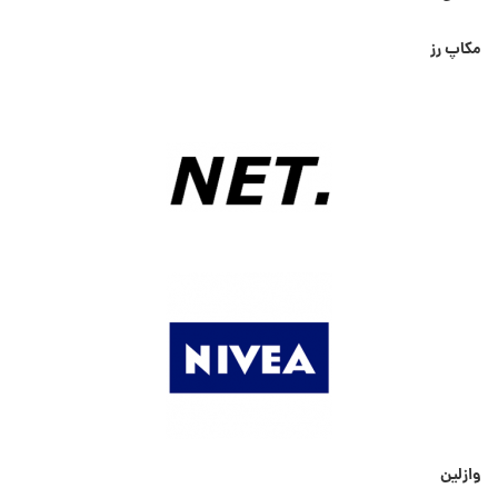
مکاپ رز
وازلین