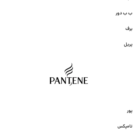
ب ب دور
برف
پریل
پور
تامپکس