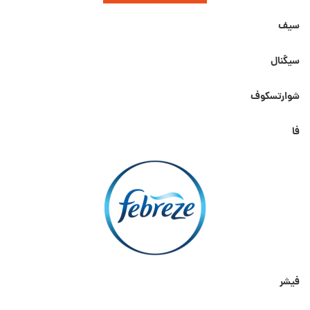
سیف
سیگنال
شوارتسکوف
فا
فیشر