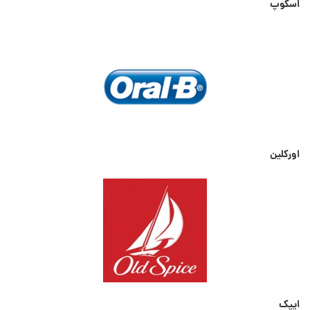
اسکوپ
اورکلین
ایپک