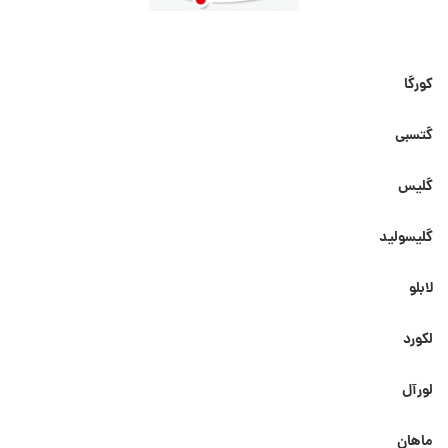
کورگا
گتسبی
گلیس
گلیسولید
لابلو
لکورد
لورآل
ماهان