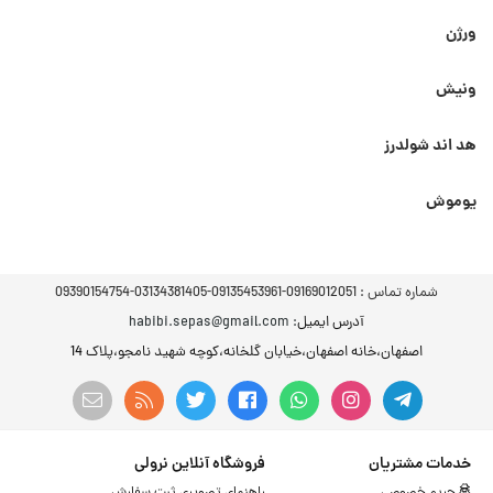
ورژن
ونیش
هد اند شولدرز
یوموش
شماره تماس :
09169012051-09135453961-03134381405-09390154754
آدرس ایمیل
: habibi.sepas@gmail.com
اصفهان،خانه اصفهان،خیابان گلخانه،کوچه شهید نامجو،پلاک 14
خدمات مشتریان
فروشگاه آنلاین نرولی
حریم خصوصی
راهنمای تصویری ثبت سفارش