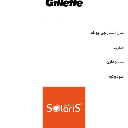
سان استار جی.یو.ام
سکرت
سنسوداین
سودوکرم