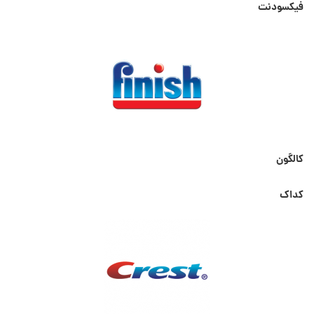
فیکسودنت
کالگون
کداک