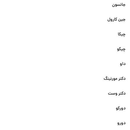
جانسون
جین کارول
چیکا
چیکو
داو
دکتر مورنینگ
دکتر وست
دورکو
دورو