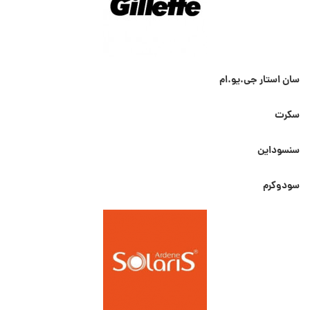
سان استار جی.یو.ام
سکرت
سنسوداین
سودوکرم