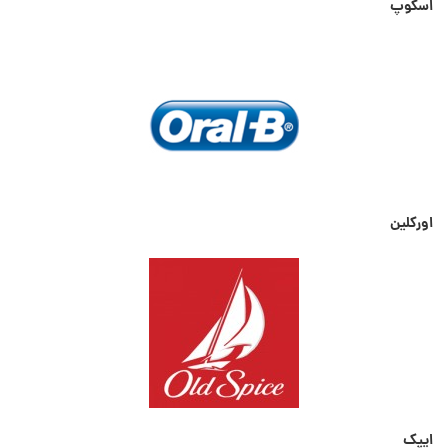
اسکوپ
اورکلین
ایپک