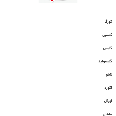
کورگا
گتسبی
گلیس
گلیسولید
لابلو
لکورد
لورآل
ماهان