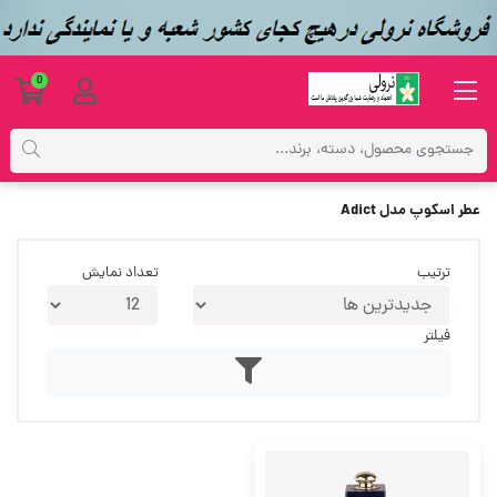
0
برچسب‌ها
عطر اسکوپ مدل Adict
عطر اسکوپ مدل Adict
ترتیب
تعداد نمایش
فیلتر