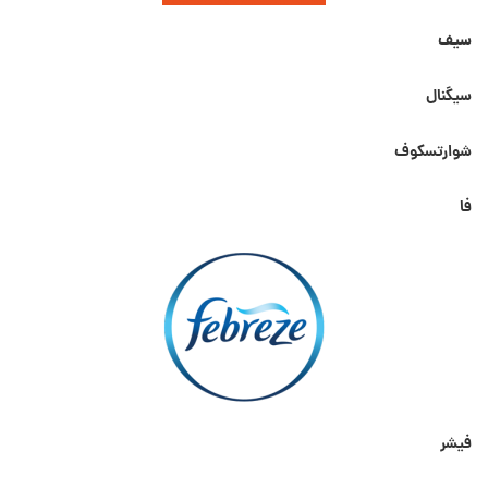
سیف
سیگنال
شوارتسکوف
فا
فیشر