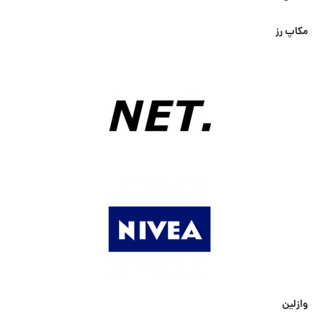
مکاپ رز
وازلین