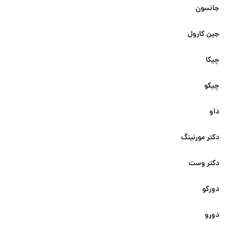
جانسون
جین کارول
چیکا
چیکو
داو
دکتر مورنینگ
دکتر وست
دورکو
دورو