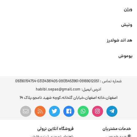
ورژن
ونیش
هد اند شولدرز
یوموش
شماره تماس :
09169012051-09135453961-03134381405-09390154754
آدرس ایمیل
: habibi.sepas@gmail.com
اصفهان،خانه اصفهان،خیابان گلخانه،کوچه شهید نامجو،پلاک 14
خدمات مشتریان
فروشگاه آنلاین نرولی
حریم خصوصی
راهنمای تصویری ثبت سفارش