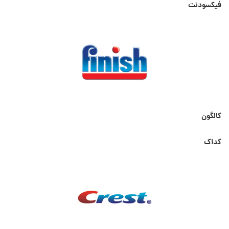
فیکسودنت
کالگون
کداک