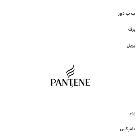
ب ب دور
برف
پریل
پور
تامپکس