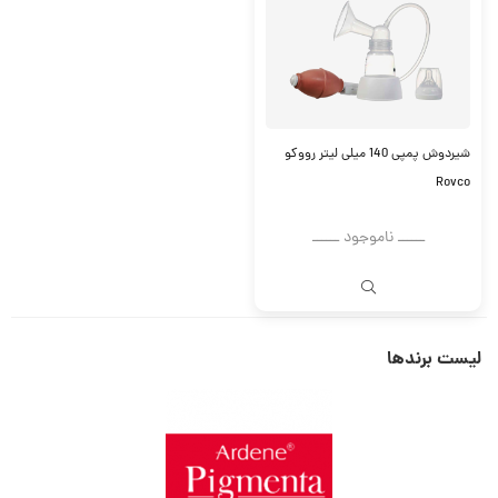
شیردوش پمپی 140 میلی لیتر رووکو
Rovco
ــــــ ناموجود ــــــ
لیست برندها