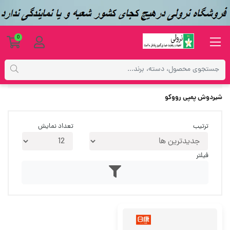
0
برچسب‌ها
شیردوش پمپی رووکو
شیردوش پمپی رووکو
ترتیب
تعداد نمایش
فیلتر