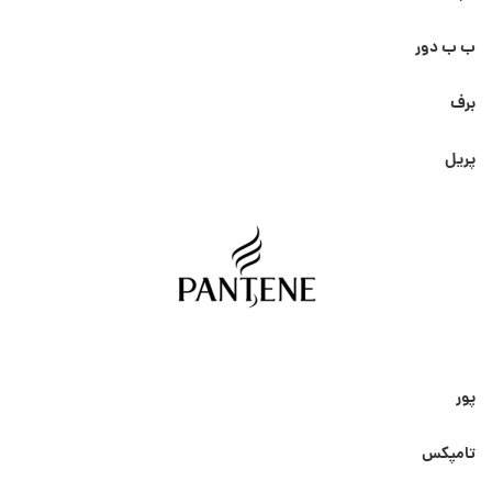
ب ب دور
برف
پریل
پور
تامپکس