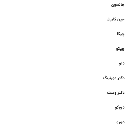
جانسون
جین کارول
چیکا
چیکو
داو
دکتر مورنینگ
دکتر وست
دورکو
دورو