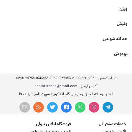
ورژن
ونیش
هد اند شولدرز
یوموش
شماره تماس :
09169012051-09135453961-03134381405-09390154754
آدرس ایمیل
: habibi.sepas@gmail.com
اصفهان،خانه اصفهان،خیابان گلخانه،کوچه شهید نامجو،پلاک 14
خدمات مشتریان
فروشگاه آنلاین نرولی
حریم خصوصی
راهنمای تصویری ثبت سفارش