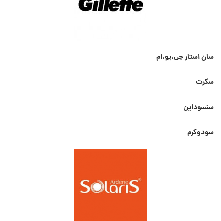
سان استار جی.یو.ام
سکرت
سنسوداین
سودوکرم