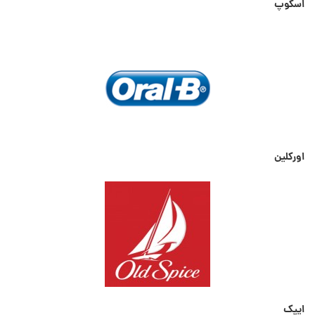
اسکوپ
اورکلین
ایپک