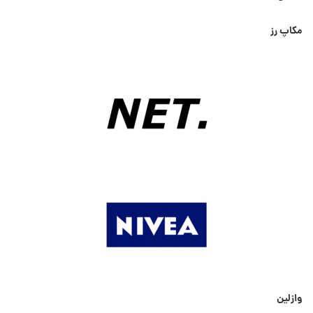
مکاپ رز
وازلین