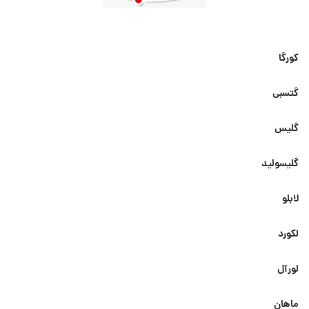
کورگا
گتسبی
گلیس
گلیسولید
لابلو
لکورد
لورآل
ماهان