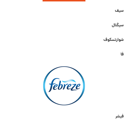
سیف
سیگنال
شوارتسکوف
فا
فیشر