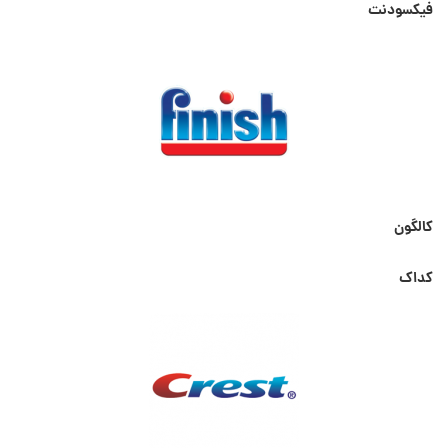
فیکسودنت
کالگون
کداک