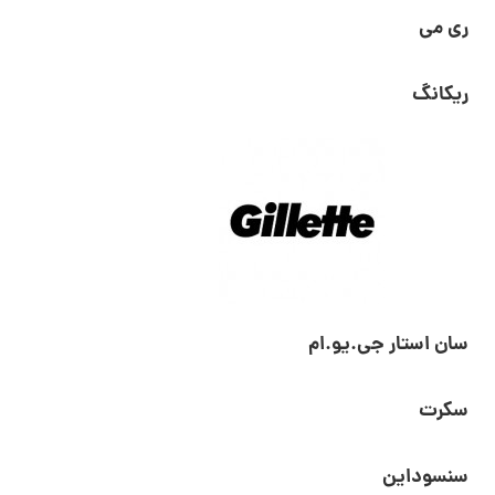
ری می
ریکانگ
سان استار جی.یو.ام
سکرت
سنسوداین