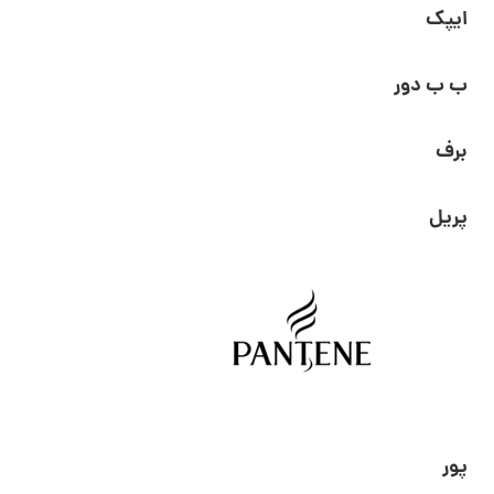
ایپک
ب ب دور
برف
پریل
پور