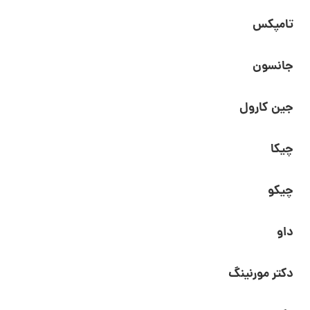
تامپکس
جانسون
جین کارول
چیکا
چیکو
داو
دکتر مورنینگ