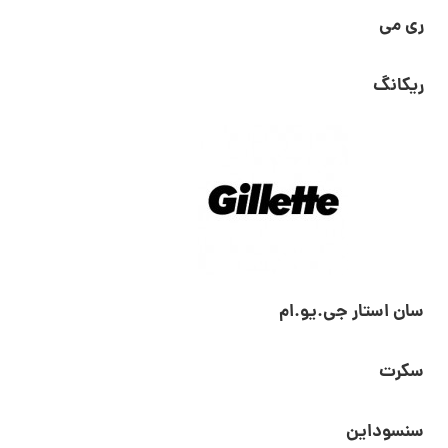
ری می
ریکانگ
سان استار جی.یو.ام
سکرت
سنسوداین