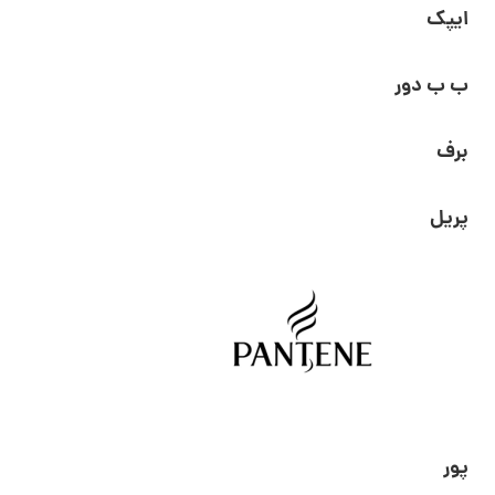
ایپک
ب ب دور
برف
پریل
پور