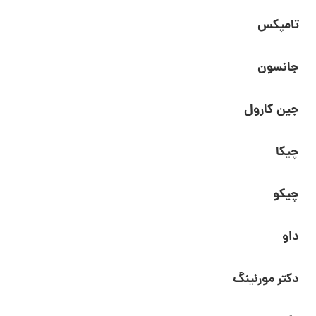
تامپکس
جانسون
جین کارول
چیکا
چیکو
داو
دکتر مورنینگ