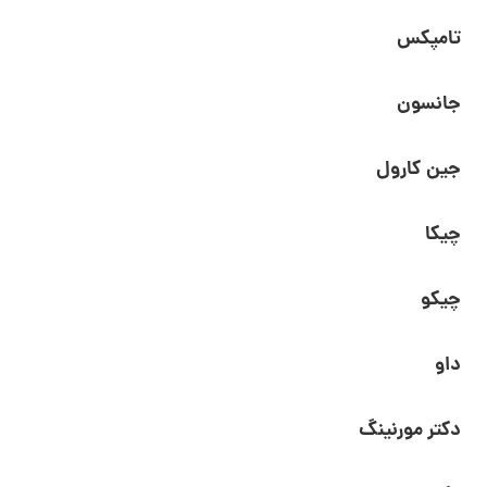
تامپکس
جانسون
جین کارول
چیکا
چیکو
داو
دکتر مورنینگ