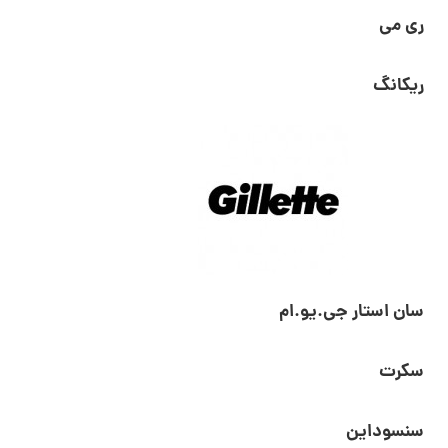
ری می
ریکانگ
سان استار جی.یو.ام
سکرت
سنسوداین