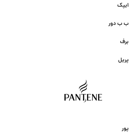
ایپک
ب ب دور
برف
پریل
پور