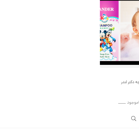
 دکتر لندر
اموجود ــــــ