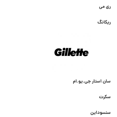
ری می
ریکانگ
سان استار جی.یو.ام
سکرت
سنسوداین