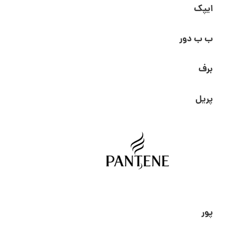
ایپک
ب ب دور
برف
پریل
پور