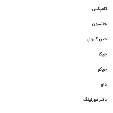
تامپکس
جانسون
جین کارول
چیکا
چیکو
داو
دکتر مورنینگ