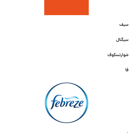
سیف
سیگنال
شوارتسکوف
فا