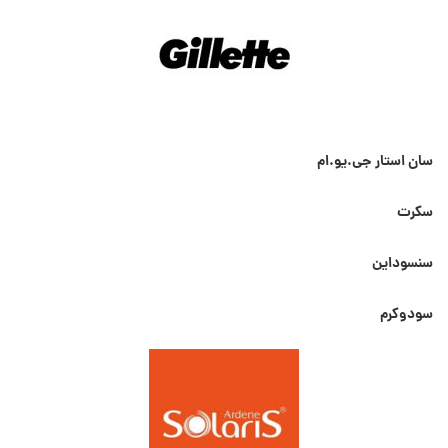
سان استار جی.یو.ام
سکرت
سنسوداین
سودوکرم