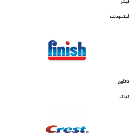
فیشر
فیکسودنت
کالگون
کداک