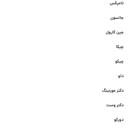
تامپکس
جانسون
جین کارول
چیکا
چیکو
داو
دکتر مورنینگ
دکتر وست
دورکو