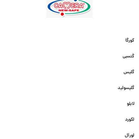
کورگا
گتسبی
گلیس
گلیسولید
لابلو
لکورد
لورآل