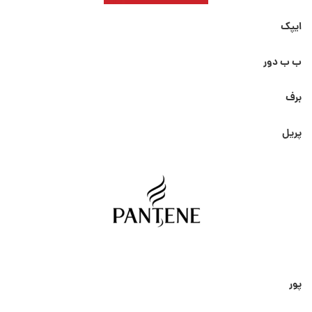
ایپک
ب ب دور
برف
پریل
پور