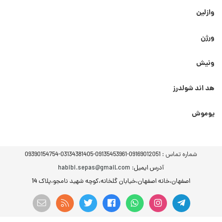
وازلین
ورژن
ونیش
هد اند شولدرز
یوموش
شماره تماس :
09169012051-09135453961-03134381405-09390154754
آدرس ایمیل
: habibi.sepas@gmail.com
اصفهان،خانه اصفهان،خیابان گلخانه،کوچه شهید نامجو،پلاک 14