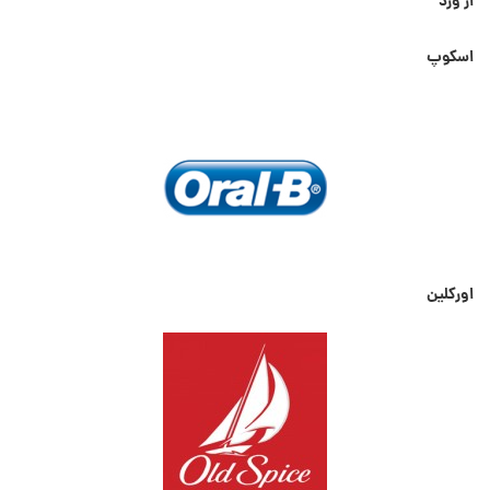
از ورد
اسکوپ
اورکلین