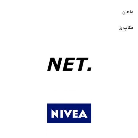
ماهان
مکاپ رز