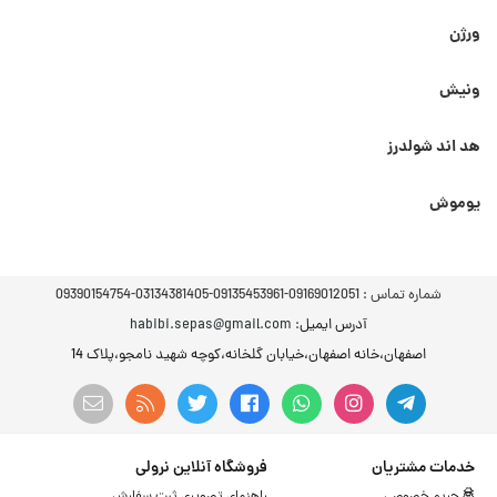
ورژن
ونیش
هد اند شولدرز
یوموش
شماره تماس :
09169012051-09135453961-03134381405-09390154754
آدرس ایمیل
: habibi.sepas@gmail.com
اصفهان،خانه اصفهان،خیابان گلخانه،کوچه شهید نامجو،پلاک 14
خدمات مشتریان
فروشگاه آنلاین نرولی
حریم خصوصی
راهنمای تصویری ثبت سفارش