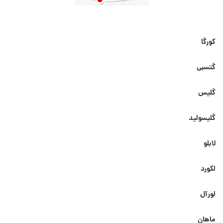
کورگا
گتسبی
گلیس
گلیسولید
لابلو
لکورد
لورآل
ماهان