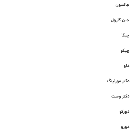
جانسون
جین کارول
چیکا
چیکو
داو
دکتر مورنینگ
دکتر وست
دورکو
دورو