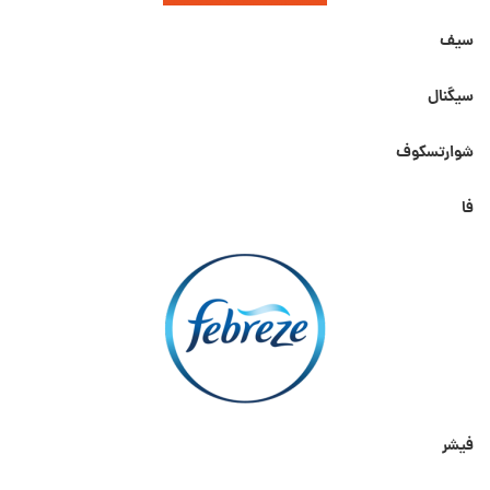
سیف
سیگنال
شوارتسکوف
فا
فیشر