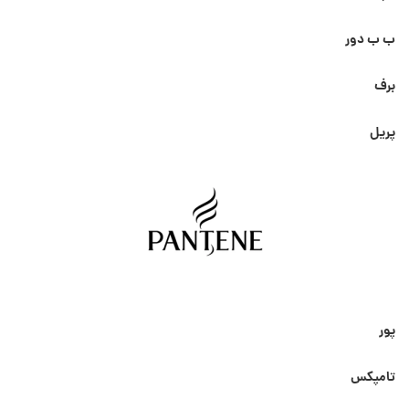
ب ب دور
برف
پریل
پور
تامپکس