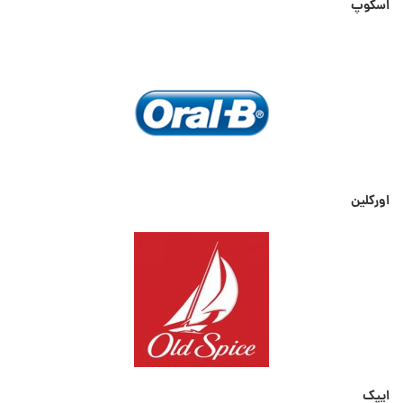
اسکوپ
اورکلین
ایپک