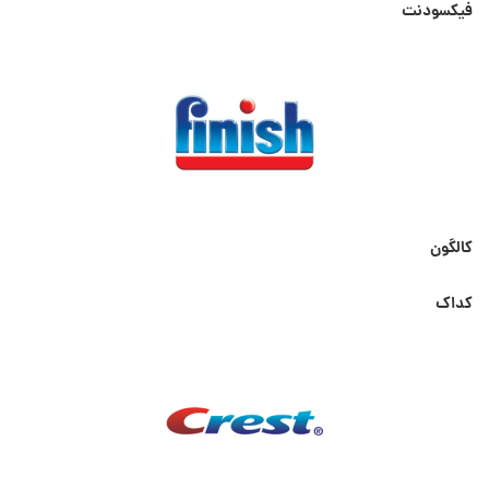
فیکسودنت
کالگون
کداک