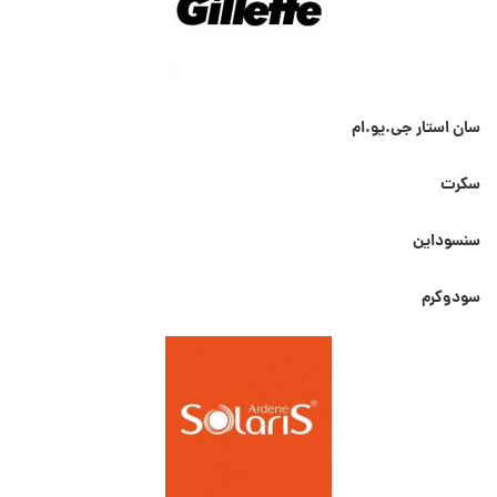
سان استار جی.یو.ام
سکرت
سنسوداین
سودوکرم