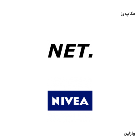
مکاپ رز
وازلین