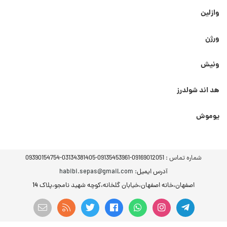
وازلین
ورژن
ونیش
هد اند شولدرز
یوموش
شماره تماس :
09169012051-09135453961-03134381405-09390154754
آدرس ایمیل
: habibi.sepas@gmail.com
اصفهان،خانه اصفهان،خیابان گلخانه،کوچه شهید نامجو،پلاک 14