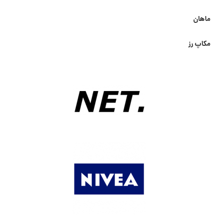
ماهان
مکاپ رز