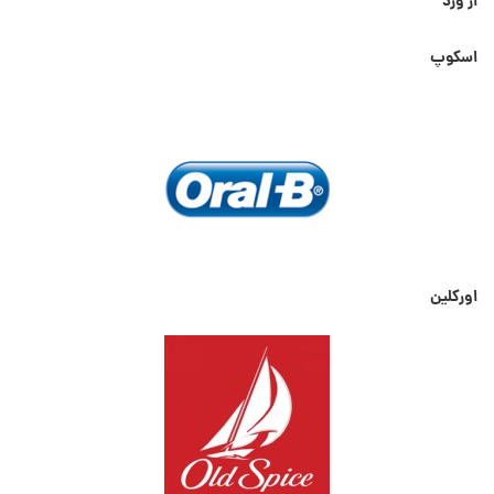
از ورد
اسکوپ
اورکلین