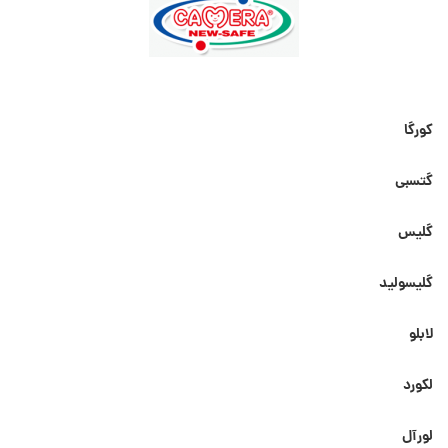
کورگا
گتسبی
گلیس
گلیسولید
لابلو
لکورد
لورآل