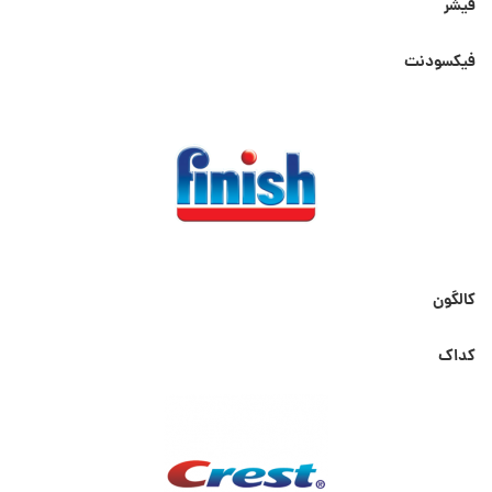
فیشر
فیکسودنت
کالگون
کداک