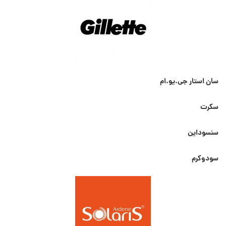
سان استار جی.یو.ام
سکرت
سنسوداین
سودوکرم