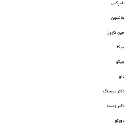
تامپکس
جانسون
جین کارول
چیکا
چیکو
داو
دکتر مورنینگ
دکتر وست
دورکو