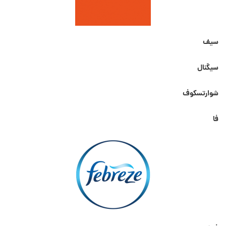
سیف
سیگنال
شوارتسکوف
فا