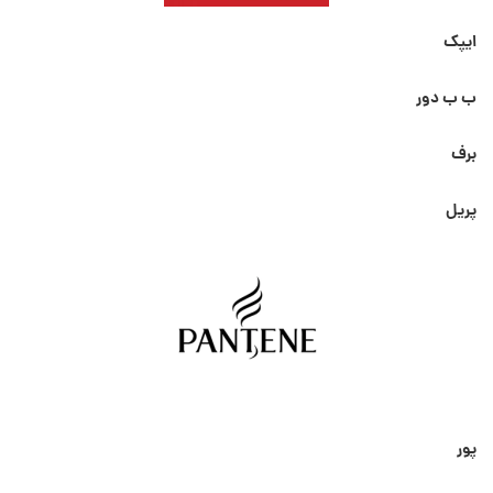
ایپک
ب ب دور
برف
پریل
پور