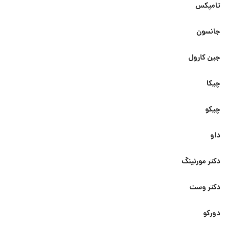
تامپکس
جانسون
جین کارول
چیکا
چیکو
داو
دکتر مورنینگ
دکتر وست
دورکو