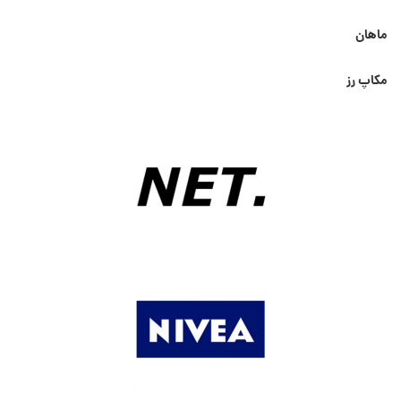
ماهان
مکاپ رز