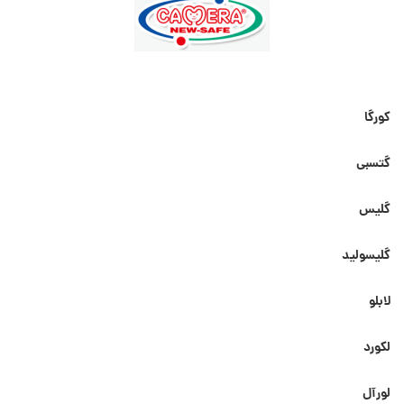
کورگا
گتسبی
گلیس
گلیسولید
لابلو
لکورد
لورآل