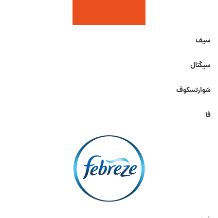
سیف
سیگنال
شوارتسکوف
فا