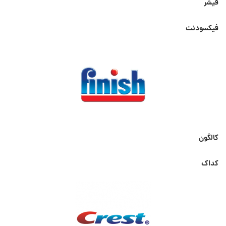
فیشر
فیکسودنت
کالگون
کداک