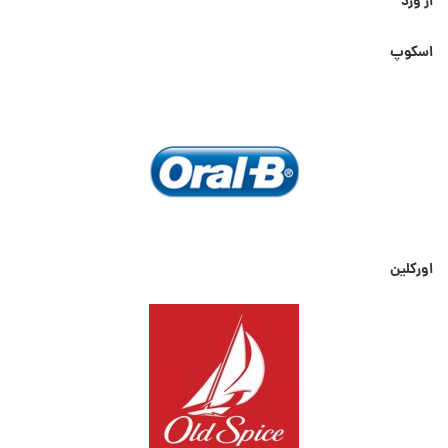
از ورد
اسکوپ
اورکلین