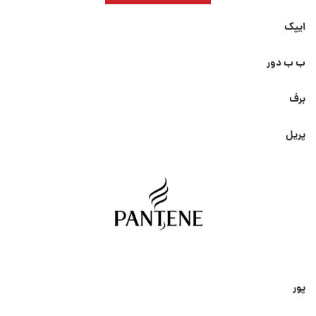
ایپک
ب ب دور
برف
پریل
پور