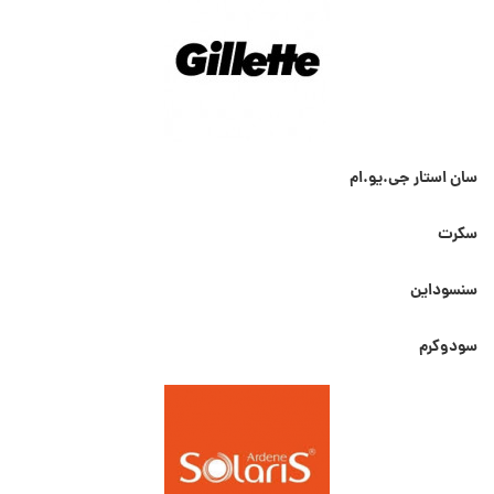
سان استار جی.یو.ام
سکرت
سنسوداین
سودوکرم