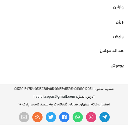
وازلین
ورژن
ونیش
هد اند شولدرز
یوموش
شماره تماس :
09169012051-09135453961-03134381405-09390154754
آدرس ایمیل
: habibi.sepas@gmail.com
اصفهان،خانه اصفهان،خیابان گلخانه،کوچه شهید نامجو،پلاک 14