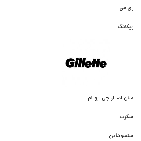
ری می
ریکانگ
سان استار جی.یو.ام
سکرت
سنسوداین