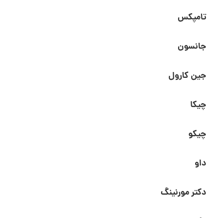
تامپکس
جانسون
جین کارول
چیکا
چیکو
داو
دکتر مورنینگ