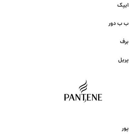
ایپک
ب ب دور
برف
پریل
پور