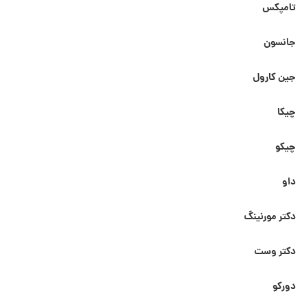
تامپکس
جانسون
جین کارول
چیکا
چیکو
داو
دکتر مورنینگ
دکتر وست
دورکو