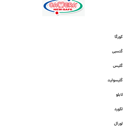
کورگا
گتسبی
گلیس
گلیسولید
لابلو
لکورد
لورآل