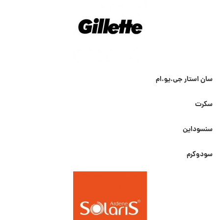
سان استار جی.یو.ام
سکرت
سنسوداین
سودوکرم