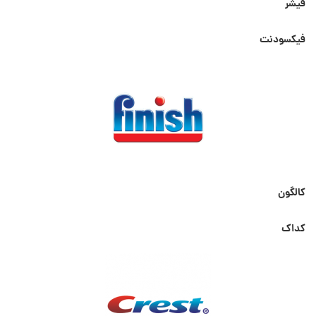
فیشر
فیکسودنت
کالگون
کداک