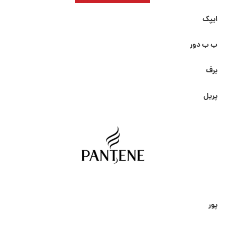
ایپک
ب ب دور
برف
پریل
پور