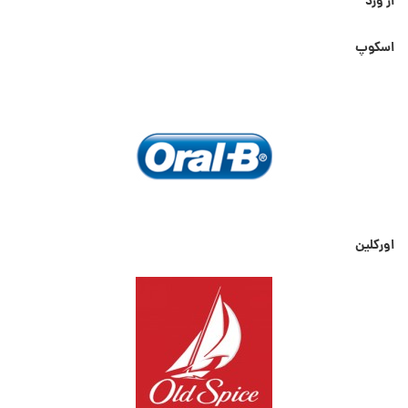
از ورد
اسکوپ
اورکلین