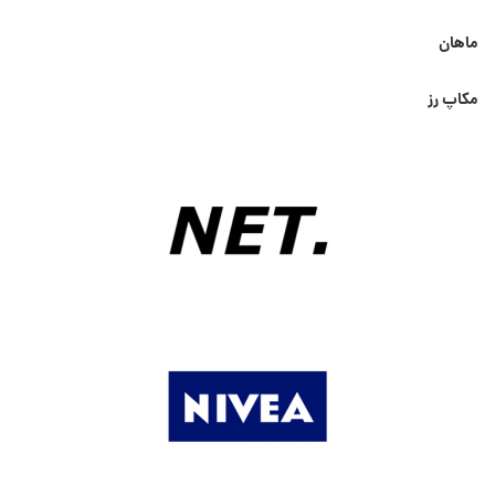
ماهان
مکاپ رز