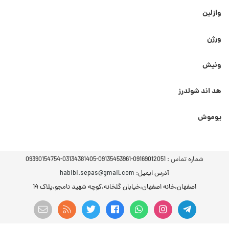
وازلین
ورژن
ونیش
هد اند شولدرز
یوموش
شماره تماس :
09169012051-09135453961-03134381405-09390154754
آدرس ایمیل
: habibi.sepas@gmail.com
اصفهان،خانه اصفهان،خیابان گلخانه،کوچه شهید نامجو،پلاک 14