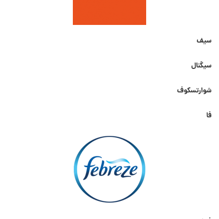
سیف
سیگنال
شوارتسکوف
فا