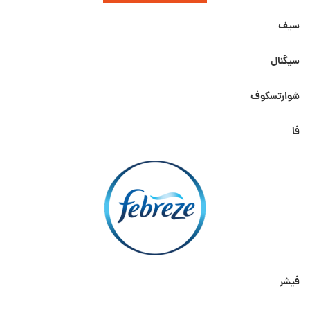
سیف
سیگنال
شوارتسکوف
فا
فیشر