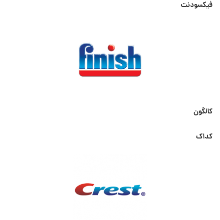
فیکسودنت
کالگون
کداک