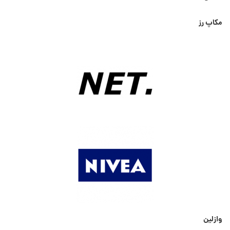
مکاپ رز
وازلین