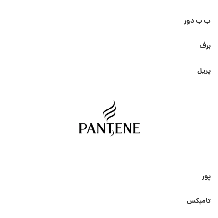
ب ب دور
برف
پریل
پور
تامپکس