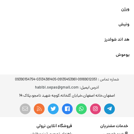
ورژن
ونیش
هد اند شولدرز
یوموش
شماره تماس :
09169012051-09135453961-03134381405-09390154754
آدرس ایمیل
: habibi.sepas@gmail.com
اصفهان،خانه اصفهان،خیابان گلخانه،کوچه شهید نامجو،پلاک 14
خدمات مشتریان
فروشگاه آنلاین نرولی
حریم خصوصی
راهنمای تصویری ثبت سفارش