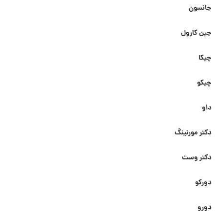
جانسون
جین کارول
چیکا
چیکو
داو
دکتر مورنینگ
دکتر وست
دورکو
دورو