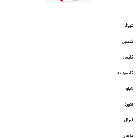
کورگا
گتسبی
گلیس
گلیسولید
لابلو
لکورد
لورآل
ماهان