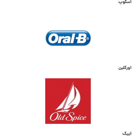
اسکوپ
اورکلین
ایپک