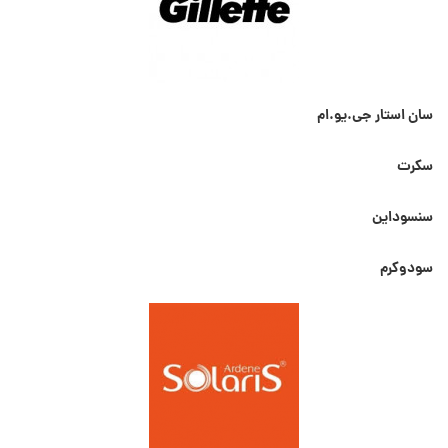
سان استار جی.یو.ام
سکرت
سنسوداین
سودوکرم