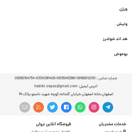
ورژن
ونیش
هد اند شولدرز
یوموش
شماره تماس :
09169012051-09135453961-03134381405-09390154754
آدرس ایمیل
: habibi.sepas@gmail.com
اصفهان،خانه اصفهان،خیابان گلخانه،کوچه شهید نامجو،پلاک 14
خدمات مشتریان
فروشگاه آنلاین نرولی
حریم خصوصی
راهنمای تصویری ثبت سفارش