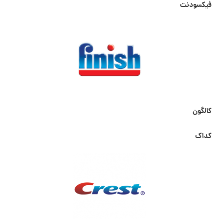
فیکسودنت
کالگون
کداک