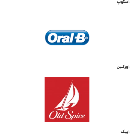
اسکوپ
اورکلین
ایپک