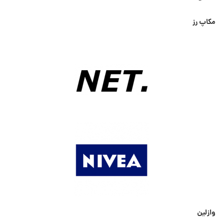
مکاپ رز
وازلین