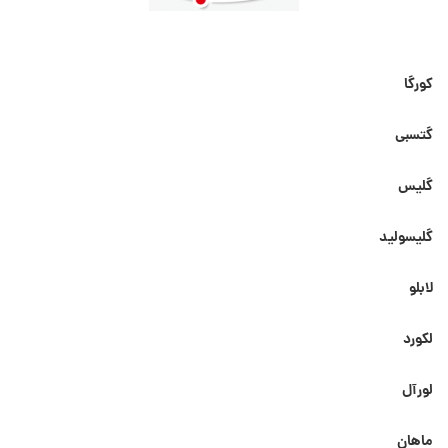
کورگا
گتسبی
گلیس
گلیسولید
لابلو
لکورد
لورآل
ماهان