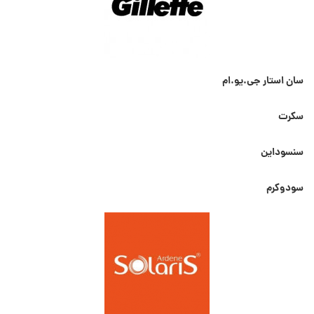
سان استار جی.یو.ام
سکرت
سنسوداین
سودوکرم