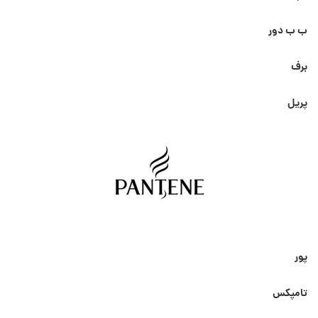
ب ب دور
برف
پریل
پور
تامپکس