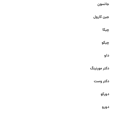
جانسون
جین کارول
چیکا
چیکو
داو
دکتر مورنینگ
دکتر وست
دورکو
دورو