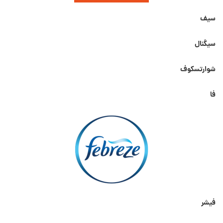
سیف
سیگنال
شوارتسکوف
فا
فیشر