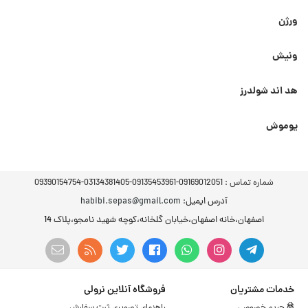
ورژن
ونیش
هد اند شولدرز
یوموش
شماره تماس :
09169012051-09135453961-03134381405-09390154754
آدرس ایمیل
: habibi.sepas@gmail.com
اصفهان،خانه اصفهان،خیابان گلخانه،کوچه شهید نامجو،پلاک 14
خدمات مشتریان
فروشگاه آنلاین نرولی
حریم خصوصی
راهنمای تصویری ثبت سفارش