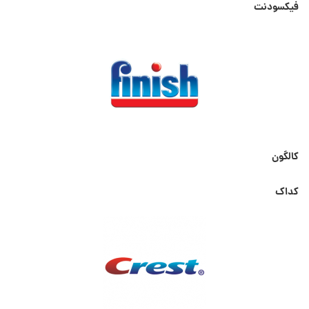
فیکسودنت
کالگون
کداک