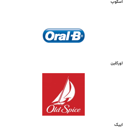
اسکوپ
اورکلین
ایپک