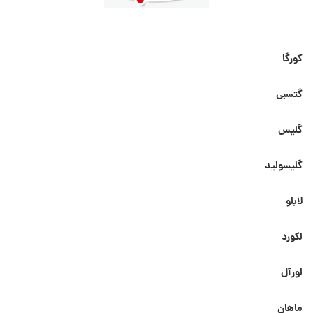
کورگا
گتسبی
گلیس
گلیسولید
لابلو
لکورد
لورآل
ماهان