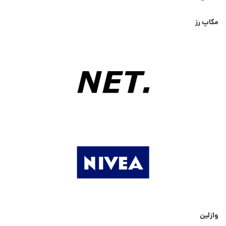
مکاپ رز
وازلین