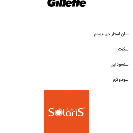
سان استار جی.یو.ام
سکرت
سنسوداین
سودوکرم