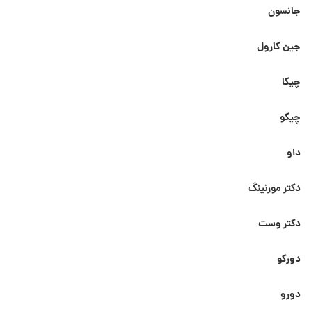
جانسون
جین کارول
چیکا
چیکو
داو
دکتر مورنینگ
دکتر وست
دورکو
دورو