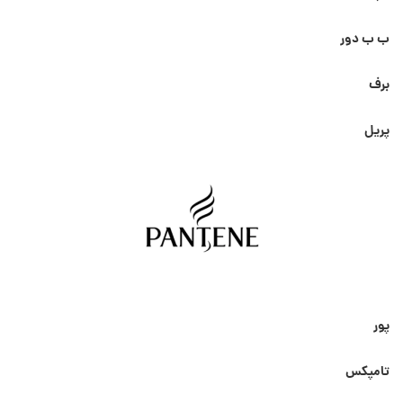
ب ب دور
برف
پریل
پور
تامپکس