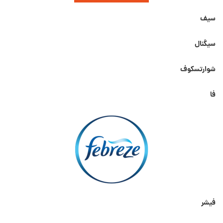
سیف
سیگنال
شوارتسکوف
فا
فیشر